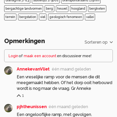
diafragma ƒ/6.3
sluitertijd 1/500s
brandpuntafstand 175mm
bergachtige landvormen
berg
heuvel
hoogland
bergketen
terrein
bergstation
viel
geologisch fenomeen
vallei
Opmerkingen
Sorteren op
Login
of
maak een account
en discussieer mee!
AnnekevanVliet
één maand geleden
Een vreselijke ramp voor de mensen die dit
meegemaakt hebben. Of het dorp ooit herbouwd
wordt is nog maar de vraag. Gr Anneke
1
pjhtheunissen
één maand geleden
Een ongelooflijke ramp, met gevolgen.