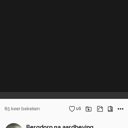
85
keer bekeken
16
Bergdorp na aardbeving