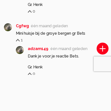
Gr. Henk
0
Cgfwg
één maand geleden
Mini huisje bij de groye bergen gr Bets
1
adzam149
één maand geleden
Dank je voor je reactie Bets.
Gr. Henk
0
53jan
één maand geleden
5
Mooie foto van dit doerpje. Groet Jan
1