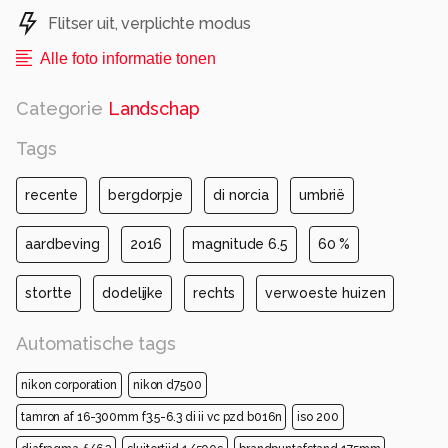
waren onbewoonbaar. Wonder boven wonder
Flitser uit, verplichte modus
vielen er geen dodelijke slachtoffers. Rechts in
het midden van het dorp ziet men nog steeds
Alle foto informatie tonen
de verwoeste huizen.
Categorie
Landschap
Tags
Alle rechten voorbehouden
recente
bergdorpje
di norcia
umbrië
aardbeving
2o16
magnitude 6.5
60 %
stortte
dodelijke
rechts
verwoeste huizen
Automatische tags
nikon corporation
nikon d7500
tamron af 16-300mm f3.5-6.3 di ii vc pzd b016n
iso 200