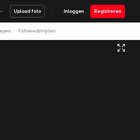
Inloggen
Registreren
Upload foto
epen
Fotowedstrijden