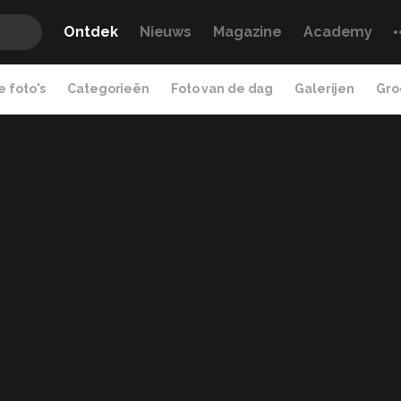
Ontdek
Nieuws
Magazine
Academy
 foto's
Categorieën
Foto van de dag
Galerijen
Gro