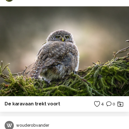
De karavaan trekt voort
4
0
W
wouderobvander