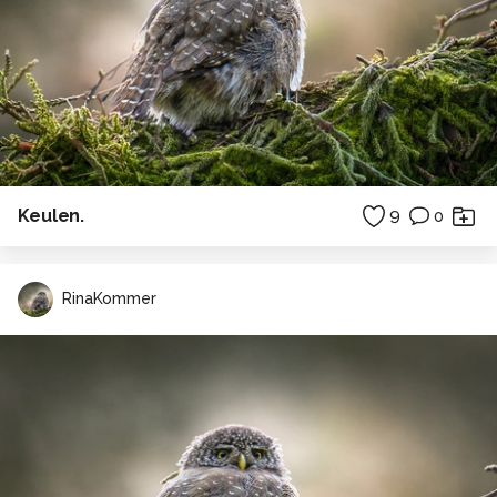
Keulen.
9
0
RinaKommer