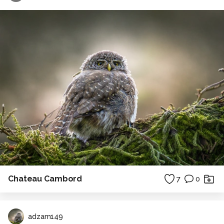
Chateau Cambord
7
0
adzam149