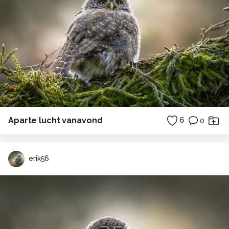
Aparte lucht vanavond
6
0
erik56