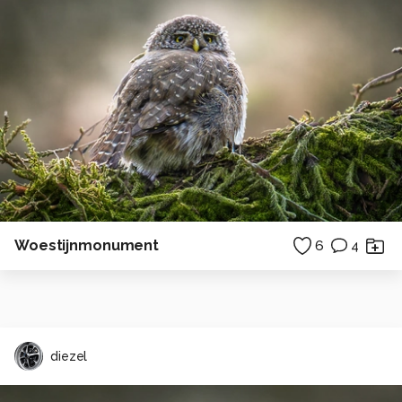
Woestijnmonument
6
4
diezel