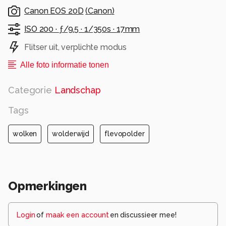
Canon EOS 20D
(
Canon
)
ISO 200 ·
ƒ/9.5 ·
1/350s ·
17mm
Flitser uit, verplichte modus
Alle foto informatie tonen
Categorie
Landschap
Tags
wolken
wolderwijd
flevopolder
Opmerkingen
Login
of
maak een account
en discussieer mee!