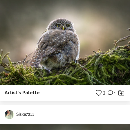
Artist's Palette
3
1
Siska7211