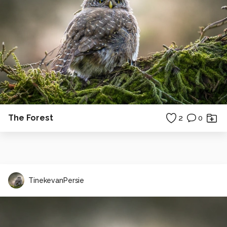
The Forest
2
0
TinekevanPersie