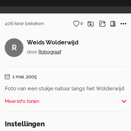
406
keer bekeken
0
Weids Wolderwijd
R
door
Robograaf
1 mei, 2005
Foto van een stukje natuur langs het Wolderwijd
(de randmeren in de Flevopolder). De wolken
Meer info tonen
lopen evenwijdig aan de richting van de
randmeren.
Alle rechten voorbehouden
Instellingen