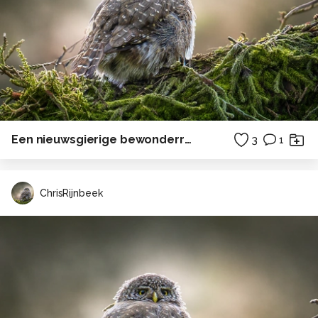
Een nieuwsgierige bewonderraarster
3
1
ChrisRijnbeek