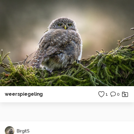
weerspiegeling
1
0
BirgitS