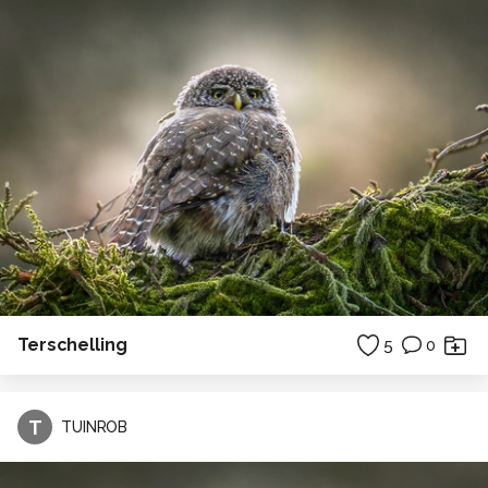
Terschelling
5
0
T
TUINROB