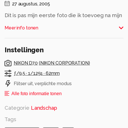
27 augustus, 2005
Dit is pas mijn eerste foto die ik toevoeg na mijn
vakantie! Ben begin augustus al terug gekomen,
Meer info tonen
sorry daarvoor! Ik ga de komende tijd
waarschijnlijk wel meer foto's toevoegen..
Verder alleen een kader omgeen gemaakt en
Instellingen
verkleind, vandaar dat de foto niet helemaal
scherp is!
NIKON D70
(
NIKON CORPORATION
)
Alle rechten voorbehouden
ƒ/9.5 ·
1/125s ·
62mm
Flitser uit, verplichte modus
Alle foto informatie tonen
Categorie
Landschap
Tags