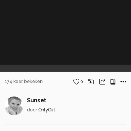
174
keer bekeken
0
Sunset
door
OnlyGirl