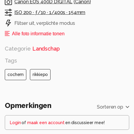
Canon EOS 400D DIGITAL
(
Canon
)
ISO 200 ·
ƒ/10 ·
1/400s ·
154mm
Flitser uit, verplichte modus
Alle foto informatie tonen
Categorie
Landschap
Tags
cochem
rikkiepo
Opmerkingen
Sorteren op
Login
of
maak een account
en discussieer mee!