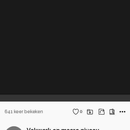
641
keer bekeken
0