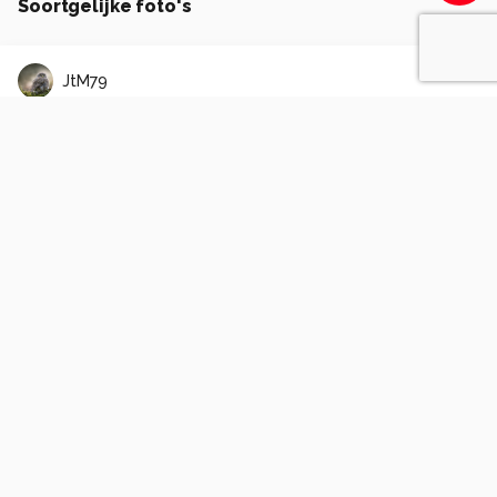
Soortgelijke foto's
JtM79
Fotowedstrijd waardig?
1
0