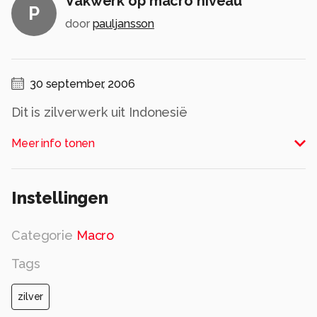
Vakwerk op macro niveau
P
door
pauljansson
30 september, 2006
Dit is zilverwerk uit Indonesië
Alle rechten voorbehouden
Meer info tonen
Instellingen
Categorie
Macro
Tags
zilver