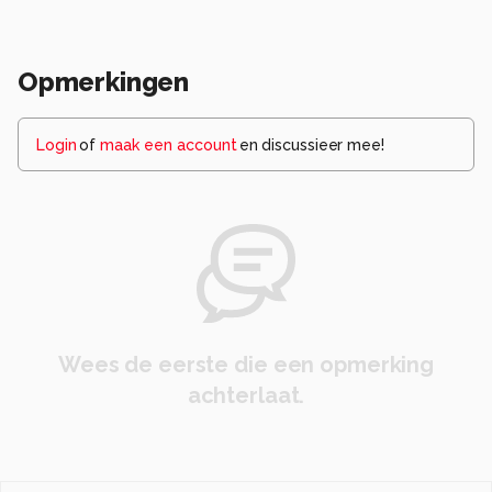
Opmerkingen
Login
of
maak een account
en discussieer mee!
Wees de eerste die een opmerking
achterlaat.