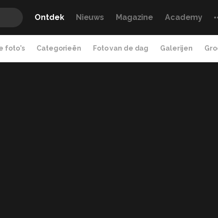
Ontdek
Nieuws
Magazine
Academy
 foto's
Categorieën
Foto van de dag
Galerijen
Gro