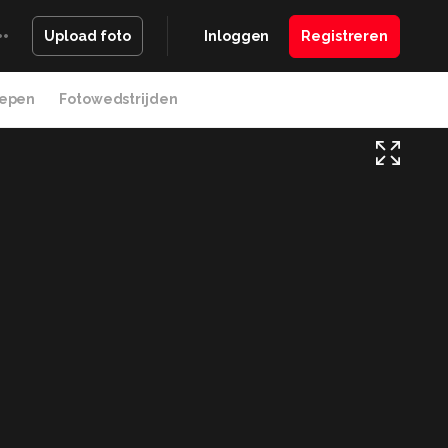
Inloggen
Registreren
Upload foto
epen
Fotowedstrijden