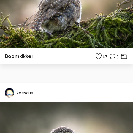
Boomkikker
17
3
keesdus