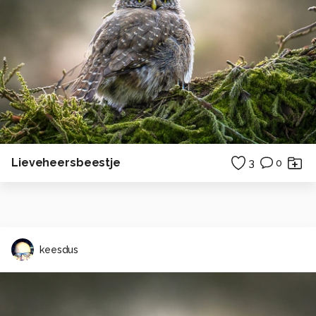
Lieveheersbeestje
3
0
keesdus