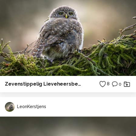
Zevenstippelig Lieveheersbeestje
8
0
LeonKerstjens