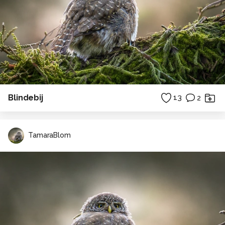
Blindebij
13
2
TamaraBlom