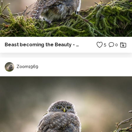
Beast becoming the Beauty - Robber fly
5
0
Zoom1969