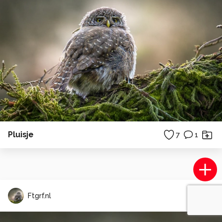
Pluisje
7
1
Ftgrf.nl