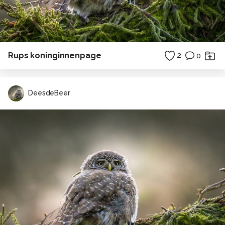
Rups koninginnenpage
2
0
DeesdeBeer