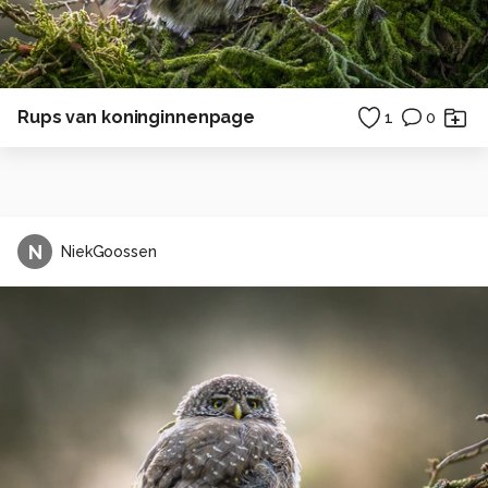
Rups van koninginnenpage
1
0
N
NiekGoossen