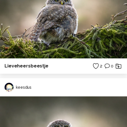
Lieveheersbeestje
2
0
keesdus