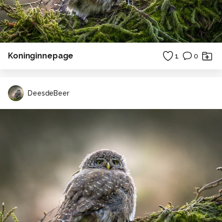
Koninginnepage
1
0
DeesdeBeer