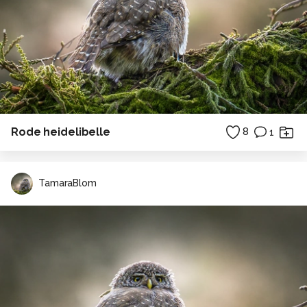
Rode heidelibelle
8
1
TamaraBlom