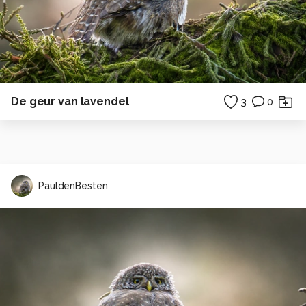
De geur van lavendel
3
0
PauldenBesten