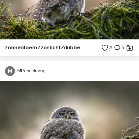
zonnebloem/zonlicht/dubbel licht
2
0
M
MPennekamp