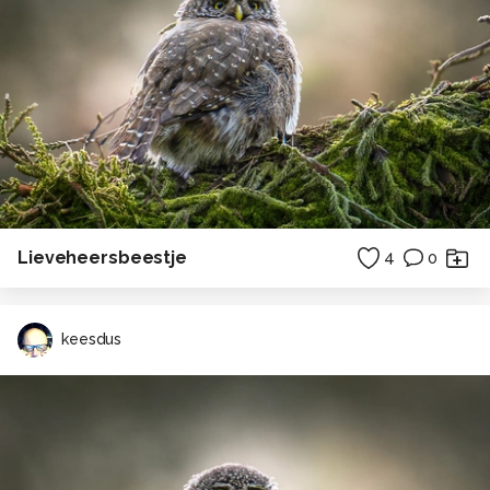
Lieveheersbeestje
4
0
keesdus