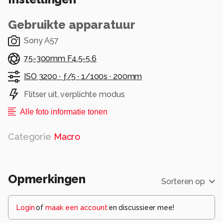
Gebruikte apparatuur
Sony A57
75-300mm F4.5-5.6
ISO 3200 ·
ƒ/5 ·
1/100s ·
200mm
Flitser uit, verplichte modus
Alle foto informatie tonen
Categorie
Macro
Opmerkingen
Sorteren op
Login
of
maak een account
en discussieer mee!