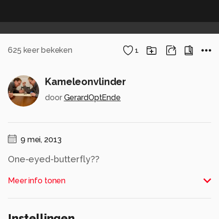
625
keer bekeken
1
Kameleonvlinder
door
GerardOptEnde
9 mei, 2013
One-eyed-butterfly??
Alle rechten voorbehouden
Meer info tonen
Instellingen