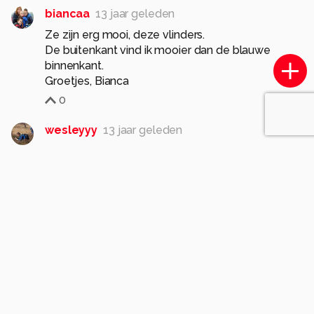
biancaa
13 jaar geleden
Ze zijn erg mooi, deze vlinders.
De buitenkant vind ik mooier dan de blauwe
binnenkant.
Groetjes, Bianca
0
wesleyyy
13 jaar geleden
Mooie foto met de kleuren van de vlinder en de
boomstam!
Gr. Wesley
0
birgitte61
13 jaar geleden
Mooi zo tegen de boomstam.
Fraaie tekening en kleur.
Gr. Birgitte