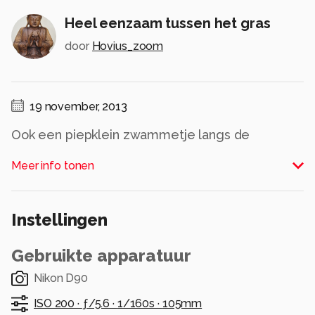
Heel eenzaam tussen het gras
door
Hovius_zoom
19 november, 2013
Ook een piepklein zwammetje langs de
bosvijver.
Meer info tonen
Alle rechten voorbehouden
Instellingen
Gebruikte apparatuur
Nikon D90
ISO 200 ·
ƒ/5.6 ·
1/160s ·
105mm