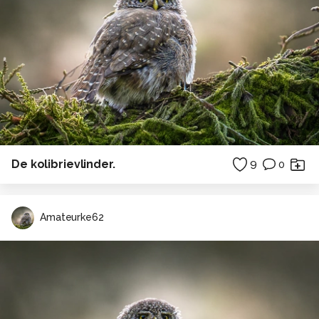
De kolibrievlinder.
9
0
Amateurke62