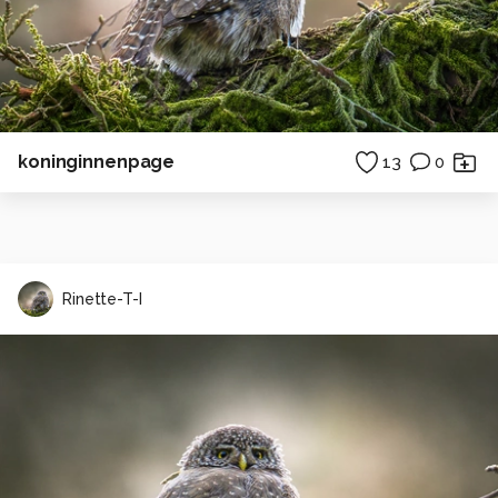
koninginnenpage
13
0
Rinette-T-I