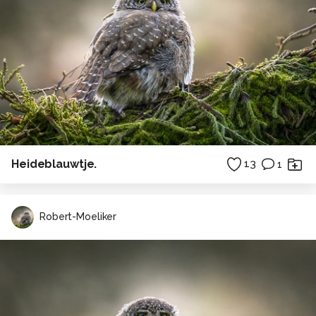
Heideblauwtje.
13
1
Robert-Moeliker