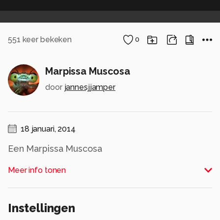
551
keer bekeken
0
Marpissa Muscosa
door
jannesjjamper
18 januari, 2014
Een Marpissa Muscosa
Meer info tonen
Canon EOS 60D
Canon MP-E 65mm
Canon MT-24EX
Instellingen
Alle rechten voorbehouden