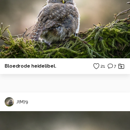
Bloedrode heidelibel.
21
7
JtM79