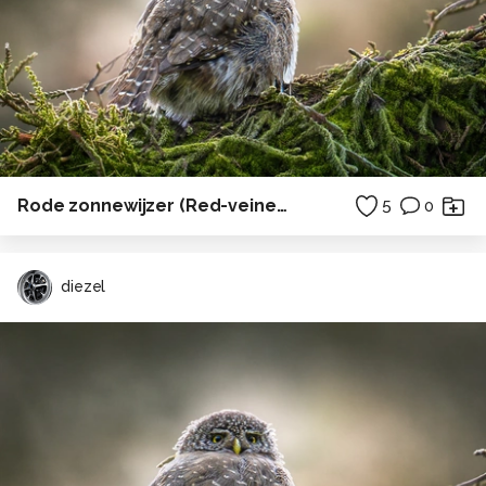
Rode zonnewijzer (Red-veined Dropwing)
5
0
diezel