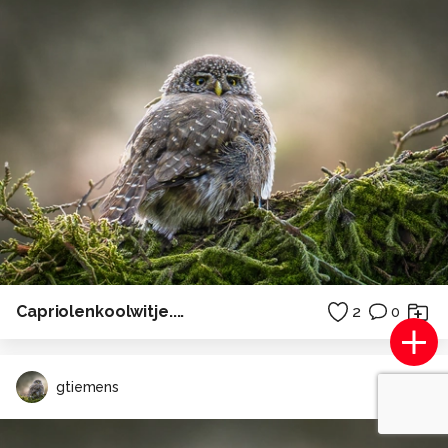
Capriolenkoolwitje....
2
0
gtiemens