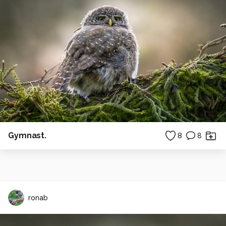
Gymnast.
8
8
ronab