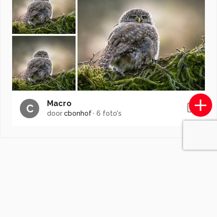
Macro
C
door
cbonhof
·
6 foto's
Soortgelijke foto's
Distortion_zoom