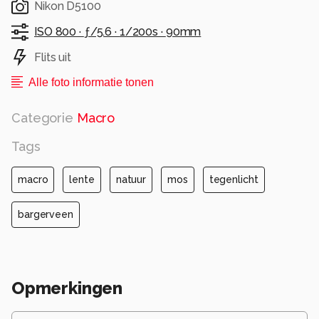
Nikon D5100
ISO 800 ·
ƒ/5.6 ·
1/200s ·
90mm
Flits uit
Alle foto informatie tonen
Categorie
Macro
Tags
macro
lente
natuur
mos
tegenlicht
bargerveen
Opmerkingen