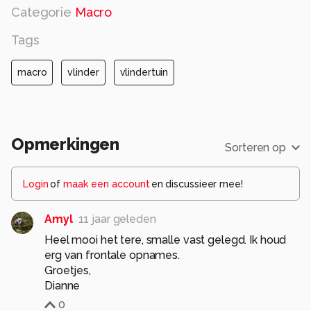
Categorie
Macro
Tags
macro
vlinder
vlindertuin
Opmerkingen
Sorteren op
Login
of
maak een account
en discussieer mee!
Amyl
11 jaar geleden
Heel mooi het tere, smalle vast gelegd. Ik houd
erg van frontale opnames.
Groetjes,
Dianne
0