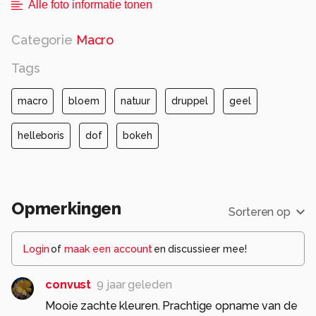
Alle foto informatie tonen
Categorie
Macro
Tags
macro
bloem
natuur
druppel
geel
helleboris
dof
bokeh
Opmerkingen
Sorteren op
Login
of
maak een account
en discussieer mee!
convust
9 jaar geleden
Mooie zachte kleuren. Prachtige opname van de