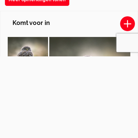
Komt voor in
Macro's
door
Jennepen50
·
145 foto's