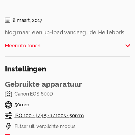
8 maart, 2017
Nog maar een up-load vandaag...de Helleboris.
Bedankt voor de fijne reactie's bij mijn
Meer info tonen
Anemoontje.
Groetjes en een fijne avond,
Jenny
Instellingen
Alle rechten voorbehouden
Gebruikte apparatuur
Canon EOS 600D
50mm
ISO 100 ·
ƒ/4.5 ·
1/100s ·
50mm
Flitser uit, verplichte modus