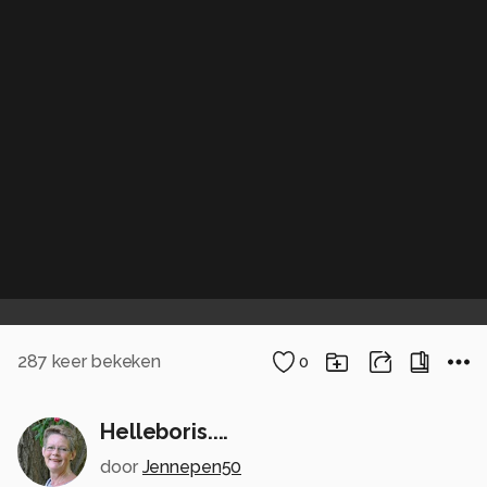
287
keer bekeken
0
Helleboris....
door
Jennepen50