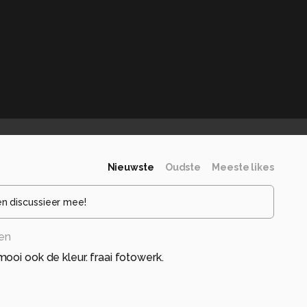
Nieuwste
Oudste
Meeste likes
en discussieer mee!
den
ooi ook de kleur. fraai fotowerk.