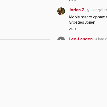
Jorien.Z.
9 jaar gel
Mooie macro opname,
Groetjes Jorien
0
Leo-Langen
9 jaar
L
Super macro.
Compositie, kleur en 
Groet, Leo
0
jzfotografie
9 jaar 
Mooi om te zien Jenny 
Groetjes , Joop
0
zimmo
9 jaar geled