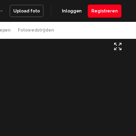
Inloggen
Registreren
Upload foto
epen
Fotowedstrijden