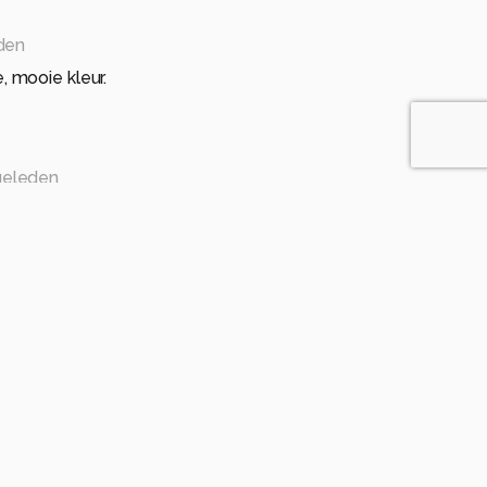
eden
 mooie kleur.
 geleden
scherpte vind ik bijzonder mooi.
geleden
... die kleur knalt van mijn scherm.
en