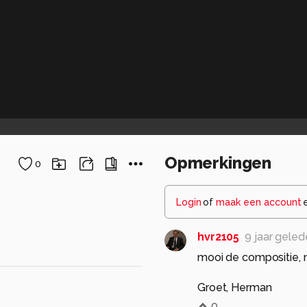
Opmerkingen
0
Login
of
maak een account
hvr2105
9 jaar gele
mooi de compositie, m
Groet, Herman
0