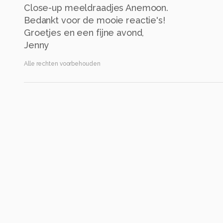
Close-up meeldraadjes Anemoon.
Bedankt voor de mooie reactie's!
Groetjes en een fijne avond,
Jenny
Alle rechten voorbehouden
Instellingen
Gebruikte apparatuur
Canon EOS 600D
ISO 200 ·
3/10s ·
50mm
Flitser uit, verplichte modus
Alle foto informatie tonen
Categorie
Macro