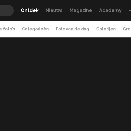
Ontdek
Nieuws
Magazine
Academy
 foto's
Categorieën
Foto van de dag
Galerijen
Gro