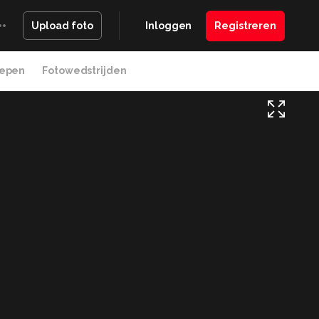
Inloggen
Registreren
Upload foto
epen
Fotowedstrijden