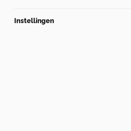
Instellingen
Canon EOS 80D
(
Canon
)
EF100mm f/2.8 Macro USM
ISO 100 ·
ƒ/2.8 ·
1/640s ·
100mm
Flitser uit, verplichte modus
Alle foto informatie tonen
Categorie
Macro
Tags
macro
bloem
lente
licht
boehle
limba