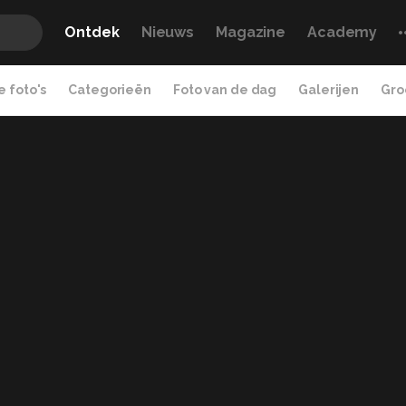
Ontdek
Nieuws
Magazine
Academy
 foto's
Categorieën
Foto van de dag
Galerijen
Gro