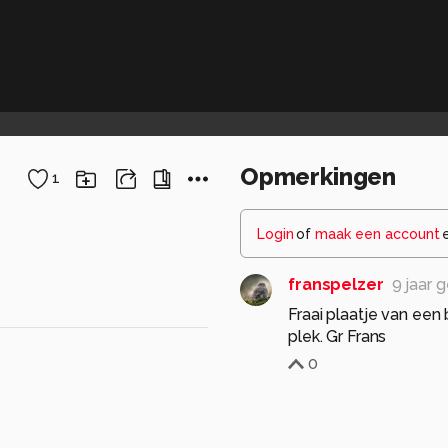
Opmerkingen
1
Login
of
maak een account
franspelzer
9 jaar 
Fraai plaatje van ee
plek. Gr Frans
0