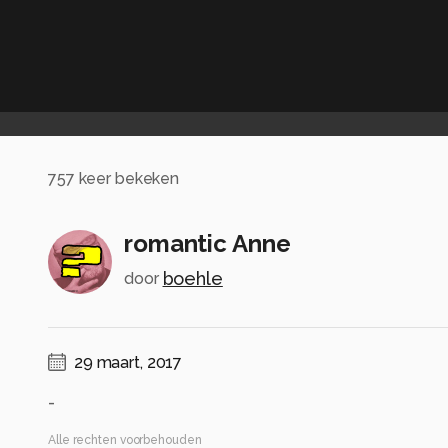
757
keer bekeken
romantic Anne
boehle
door
29 maart, 2017
-
Alle rechten voorbehouden