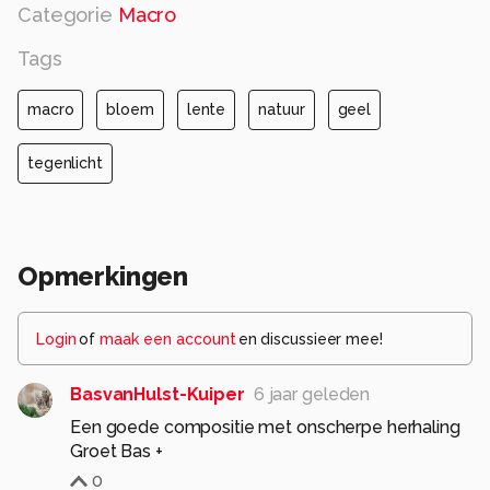
Categorie
Macro
Tags
macro
bloem
lente
natuur
geel
tegenlicht
Opmerkingen
Login
of
maak een account
en discussieer mee!
BasvanHulst-Kuiper
6 jaar geleden
Een goede compositie met onscherpe herhaling
Groet Bas +
0