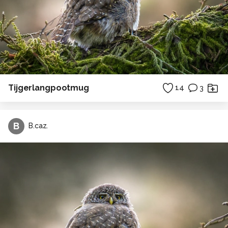
Tijgerlangpootmug
14
3
B
B.caz.