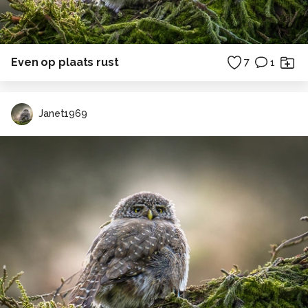
Even op plaats rust
7
1
Janet1969