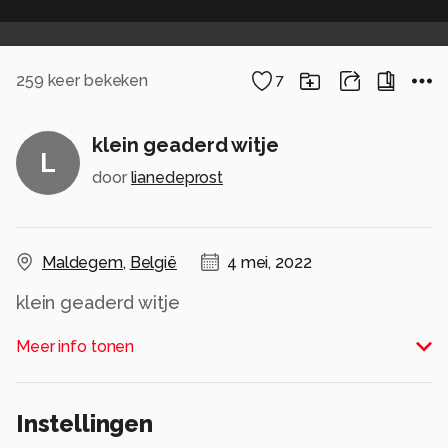
259
keer bekeken
7
klein geaderd witje
L
door
lianedeprost
Maldegem
,
België
4 mei, 2022
klein geaderd witje
Alle rechten voorbehouden
Meer info tonen
Instellingen