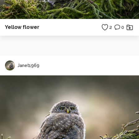
Yellow flower
2
0
Janet1969