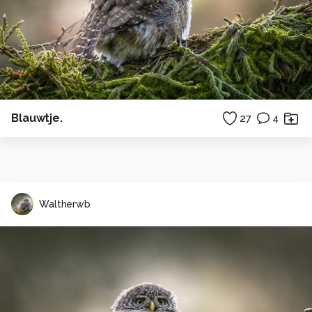
Blauwtje.
27
4
Waltherwb