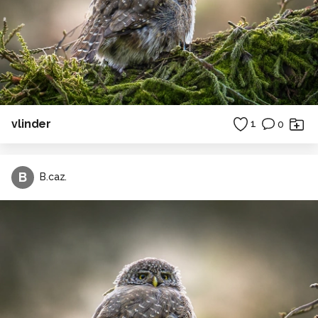
vlinder
1
0
B
B.caz.