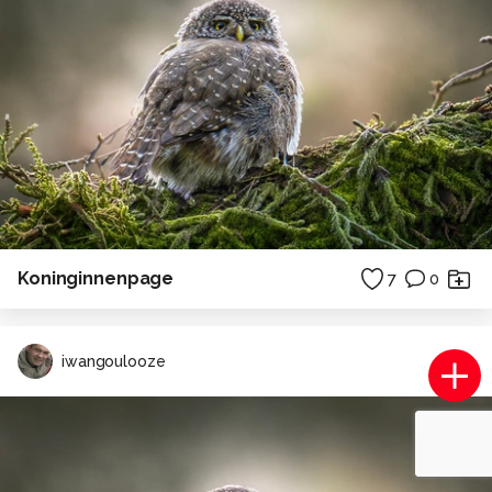
Koninginnenpage
7
0
iwangoulooze