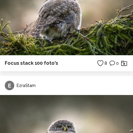
Focus stack 100 foto's
8
0
E
EzraStam