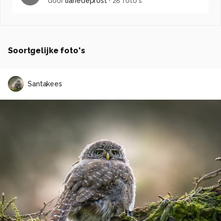
door
lianedeprost
·
28 foto's
Soortgelijke foto's
Santakees