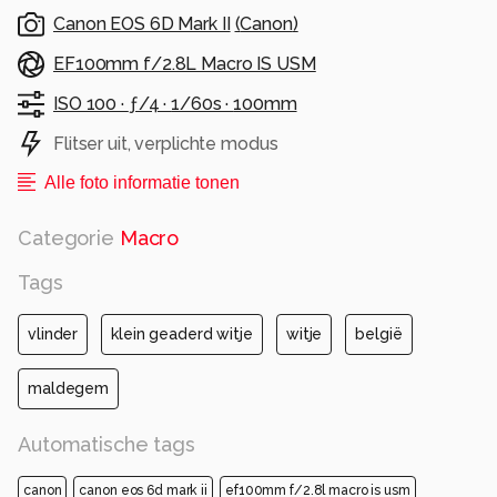
Canon EOS 6D Mark II
(
Canon
)
EF100mm f/2.8L Macro IS USM
ISO 100 ·
ƒ/4 ·
1/60s ·
100mm
Flitser uit, verplichte modus
Alle foto informatie tonen
Categorie
Macro
Tags
vlinder
klein geaderd witje
witje
belgië
maldegem
Automatische tags
canon
canon eos 6d mark ii
ef100mm f/2.8l macro is usm