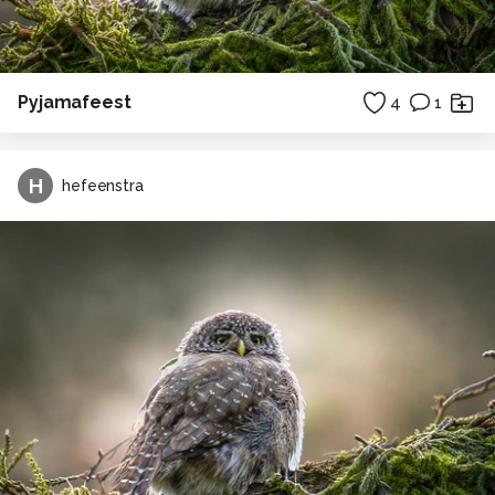
Pyjamafeest
4
1
H
hefeenstra