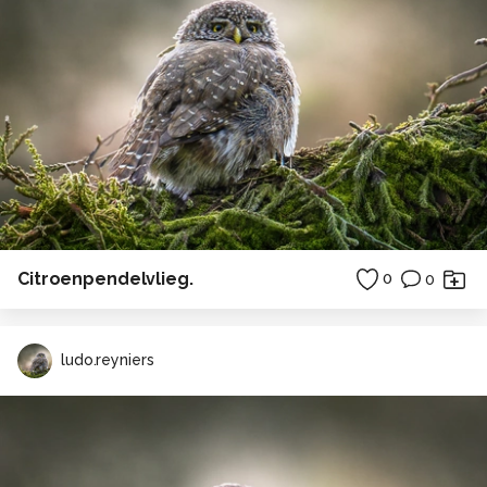
Citroenpendelvlieg.
0
0
ludo.reyniers