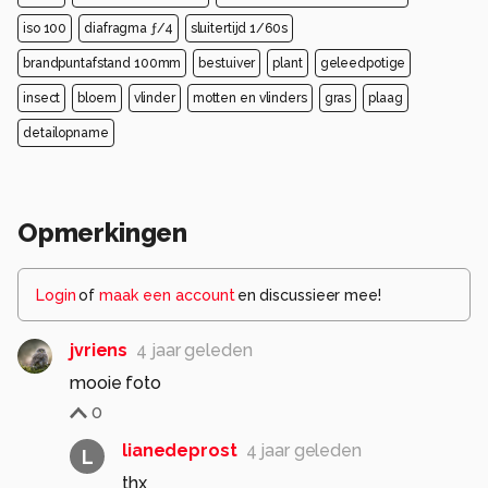
iso 100
diafragma ƒ/4
sluitertijd 1/60s
brandpuntafstand 100mm
bestuiver
plant
geleedpotige
insect
bloem
vlinder
motten en vlinders
gras
plaag
detailopname
Opmerkingen
Login
of
maak een account
en discussieer mee!
jvriens
4 jaar geleden
mooie foto
0
lianedeprost
4 jaar geleden
L
thx