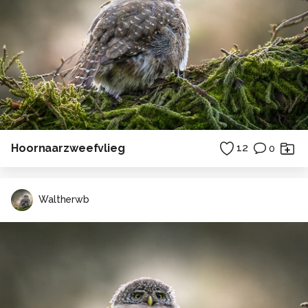
Hoornaarzweefvlieg
12
0
Waltherwb