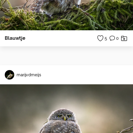
Blauwtje
5
0
marijvdmeijs