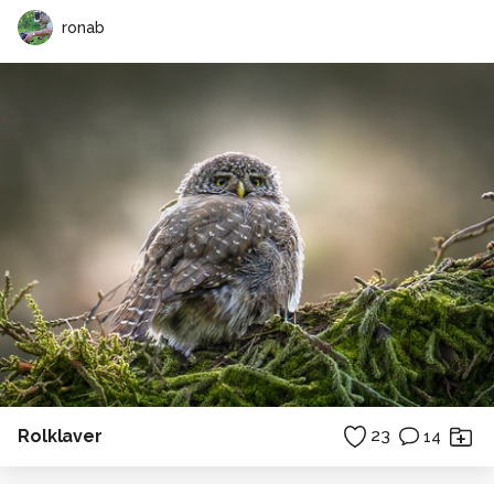
ronab
Rolklaver
23
14