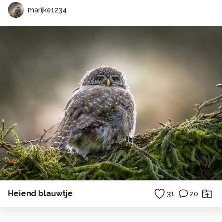
marijke1234
Heiend blauwtje
31
20