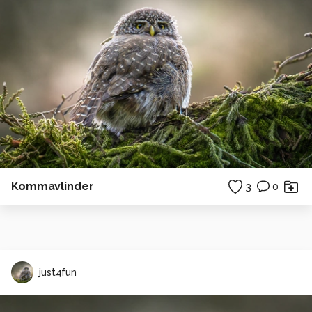
Kommavlinder
3
0
just4fun