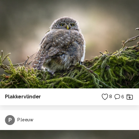
Plakkervlinder
8
6
P
P.leeuw