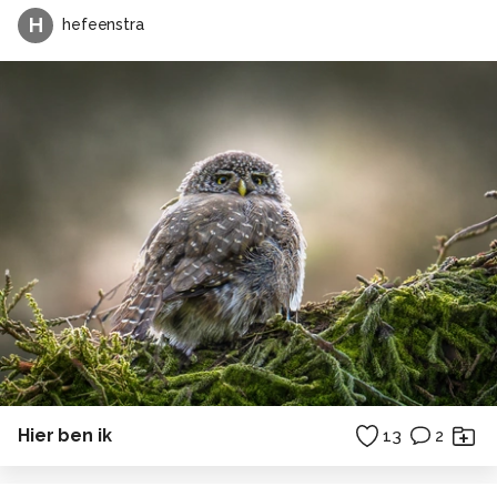
H
hefeenstra
Hier ben ik
13
2