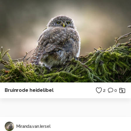
Bruinrode heidelibel
2
0
Miranda.van.Iersel