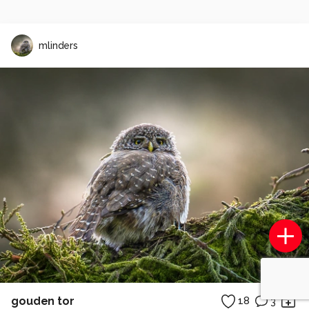
mlinders
gouden tor
18
3