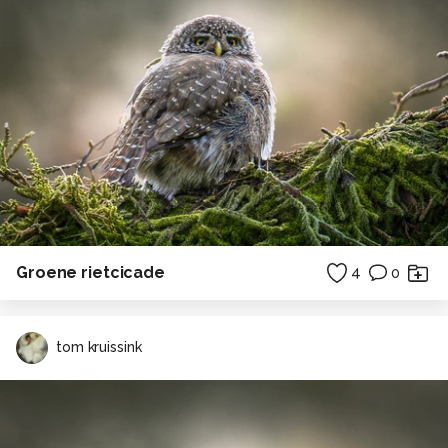
Groene rietcicade
4
0
tom kruissink