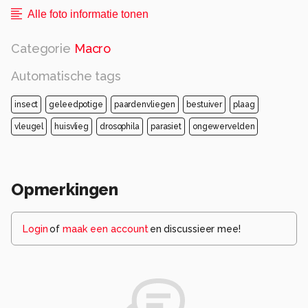
Alle foto informatie tonen
Categorie
Macro
Automatische tags
insect
geleedpotige
paardenvliegen
bestuiver
plaag
vleugel
huisvlieg
drosophila
parasiet
ongewervelden
Opmerkingen
Login
of
maak een account
en discussieer mee!