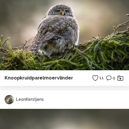
Knoopkruidparelmoervlinder
11
0
LeonKerstjens