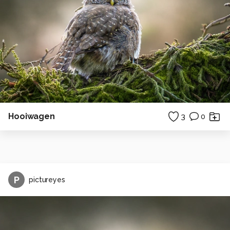
Hooiwagen
3
0
P
pictureyes