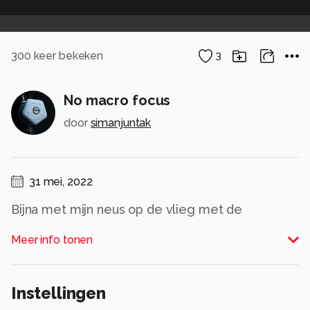
300
keer bekeken
3
No macro focus
door
simanjuntak
31 mei, 2022
Bijna met mijn neus op de vlieg met de
standaard 18-55mm Nikon kitlens
Meer info tonen
Alle rechten voorbehouden
Instellingen