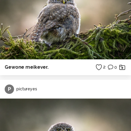
Gewone meikever.
2
0
P
pictureyes