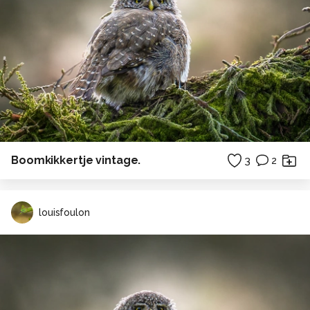
Boomkikkertje vintage.
3
2
louisfoulon