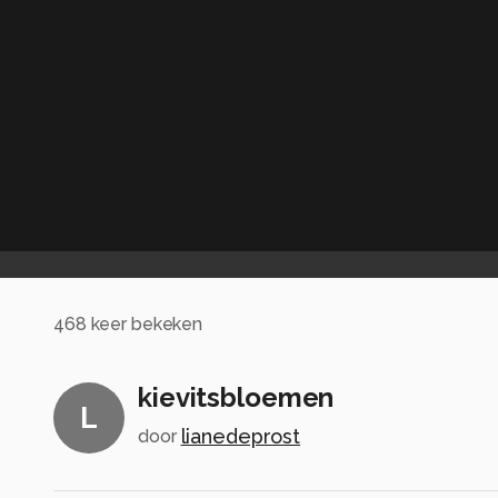
468
keer bekeken
kievitsbloemen
L
lianedeprost
door