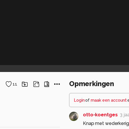
Opmerkingen
11
Login
of
maak een account
otto-koentges
3 ja
Knap met wederkerig 