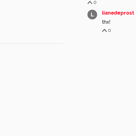
0
lianedeprost
L
thx!
0