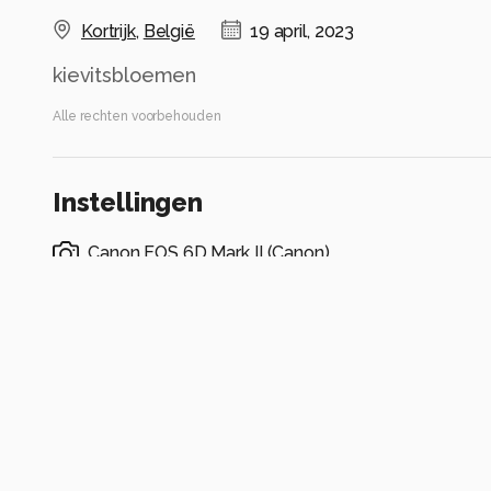
Kortrijk
,
België
19 april, 2023
kievitsbloemen
Alle rechten voorbehouden
Instellingen
Canon EOS 6D Mark II
(
Canon
)
EF100mm f/2.8L Macro IS USM
ISO 100 ·
ƒ/4 ·
1/100s ·
100mm
Flitser uit, verplichte modus
Alle foto informatie tonen
Categorie
Macro