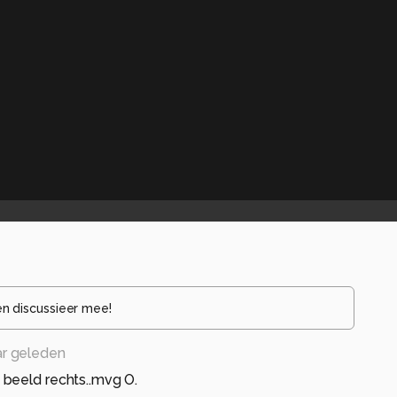
en discussieer mee!
ar geleden
beeld rechts..mvg O.