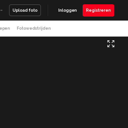
Inloggen
Registreren
Upload foto
epen
Fotowedstrijden