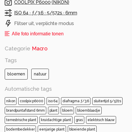
COOLPIX P6000
(
NIKON
)
ISO 64 ·
ƒ/3.6 ·
5/572s ·
6mm
Flitser uit, verplichte modus
Alle foto informatie tonen
Categorie
Macro
Tags
bloemen
natuur
Automatische tags
nikon
coolpix p6000
iso 64
diafragma ƒ/3.6
sluitertijd 5/572s
brandpuntafstand 6mm
plant
bloem
bloemblaadje
terrestrische plant
kruidachtige plant
gras
elektrisch blauw
bodembedekker
eenjarige plant
bloeiende plant