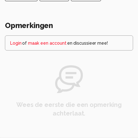
Opmerkingen
Login
of
maak een account
en discussieer mee!
Wees de eerste die een opmerking
achterlaat.