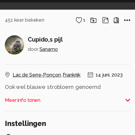
451
keer bekeken
1
Cupido,s pijl
door
Sanamo
Lac de Serre-Ponçon
,
Frankrijk
14 juni, 2023
Ook wel blauwe strobloem genoemd
Meer info tonen
Catananche caerulea
Alle rechten voorbehouden
Instellingen