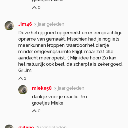
0
Jim46
3 jaar geleden
Deze heb jij goed opgemerkt en er een prachtige
opname van gemaakt. Misschien had je nog iets
meer kunnen kroppen, waardoor het diertje
minder omgevingsruimte krijgt, maar zelf alle
aandacht meer opeist.. ( Mijn idee hoor) Zo kan
het natuurlijk ook best, de scherpte is zeker goed.
Gr. Jim.
1
mieke58
3 jaar geleden
dank je voor je reactie Jim
groetjes Mieke
0
dylano
3 jaar geleden