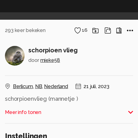
293
keer bekeken
16
schorpioen vlieg
door
mieke58
Berlicum
,
NB
,
Nederland
21 juli, 2023
schorpioenvlieg (mannetje )
Alle rechten voorbehouden
Meer info tonen
Instellingen