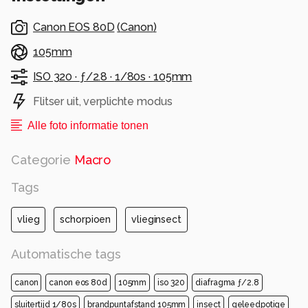
Canon EOS 80D
(
Canon
)
105mm
ISO 320 ·
ƒ/2.8 ·
1/80s ·
105mm
Flitser uit, verplichte modus
Alle foto informatie tonen
Categorie
Macro
Tags
vlieg
schorpioen
vlieginsect
Automatische tags
canon
canon eos 80d
105mm
iso 320
diafragma ƒ/2.8
sluitertijd 1/80s
brandpuntafstand 105mm
insect
geleedpotige