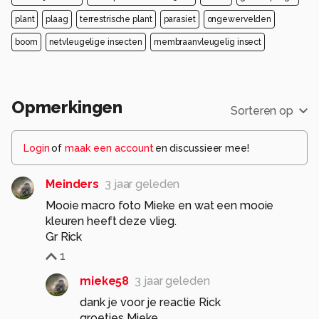
plant
plaag
terrestrische plant
parasiet
ongewervelden
boom
netvleugelige insecten
membraanvleugelig insect
Opmerkingen
Sorteren op
Login
of
maak een account
en discussieer mee!
Meinders
3 jaar geleden
Mooie macro foto Mieke en wat een mooie
kleuren heeft deze vlieg.
Gr Rick
1
mieke58
3 jaar geleden
dank je voor je reactie Rick
groetjes Mieke