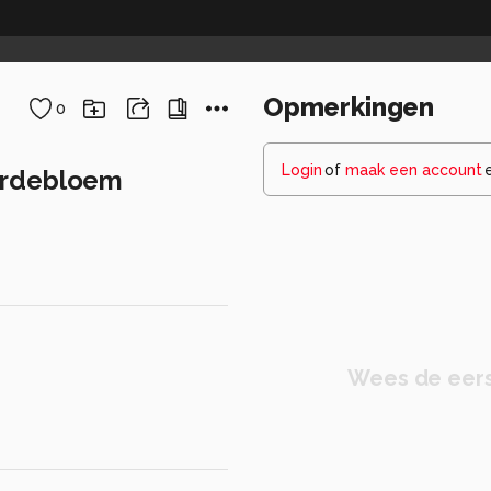
Opmerkingen
0
Login
of
maak een account
ardebloem
Wees de eers