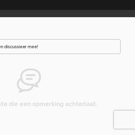
en discussieer mee!
te die een opmerking achterlaat.