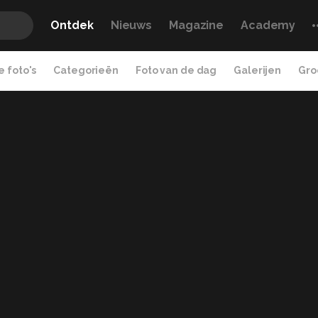
Ontdek
Nieuws
Magazine
Academy
 foto's
Categorieën
Foto van de dag
Galerijen
Gro