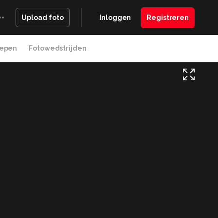
Inloggen
Registreren
Upload foto
epen
Fotowedstrijden