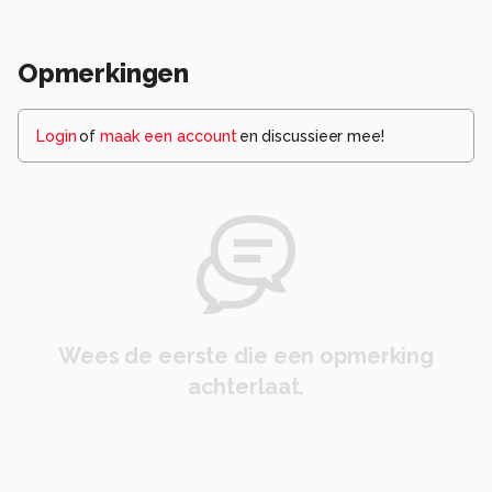
Opmerkingen
Login
of
maak een account
en discussieer mee!
Wees de eerste die een opmerking
achterlaat.