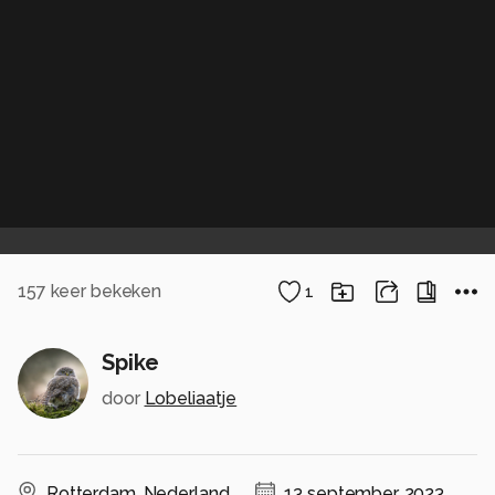
157
keer bekeken
1
Spike
door
Lobeliaatje
Rotterdam
,
Nederland
13 september, 2023