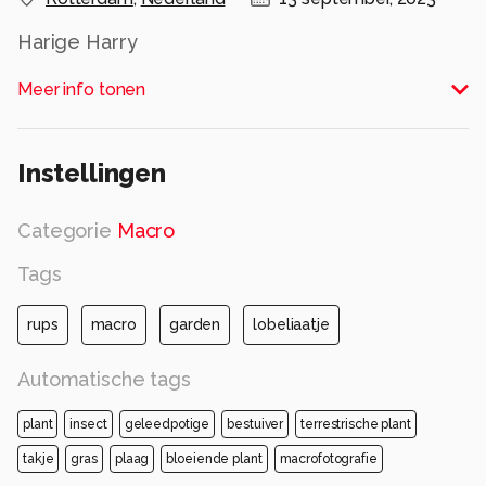
Harige Harry
Alle rechten voorbehouden
Meer info tonen
Instellingen
Categorie
Macro
Tags
rups
macro
garden
lobeliaatje
Automatische tags
plant
insect
geleedpotige
bestuiver
terrestrische plant
takje
gras
plaag
bloeiende plant
macrofotografie