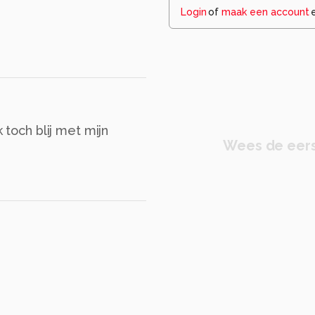
Login
of
maak een account
 toch blij met mijn
Wees de eers