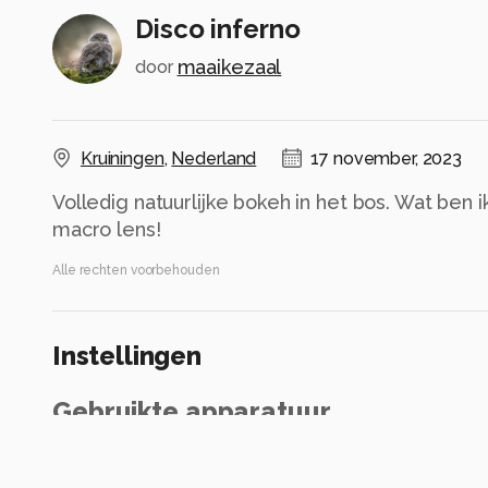
Disco inferno
maaikezaal
door
Kruiningen
,
Nederland
17 november, 2023
Volledig natuurlijke bokeh in het bos. Wat ben ik
macro lens!
Alle rechten voorbehouden
Instellingen
Gebruikte apparatuur
Canon EOS R5
85mm macro RF