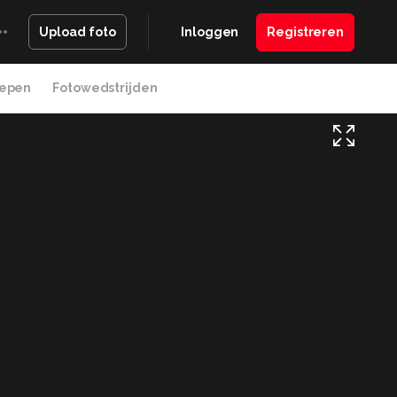
Inloggen
Registreren
Upload foto
epen
Fotowedstrijden