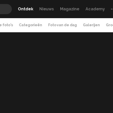
Ontdek
Nieuws
Magazine
Academy
 foto's
Categorieën
Foto van de dag
Galerijen
Gro