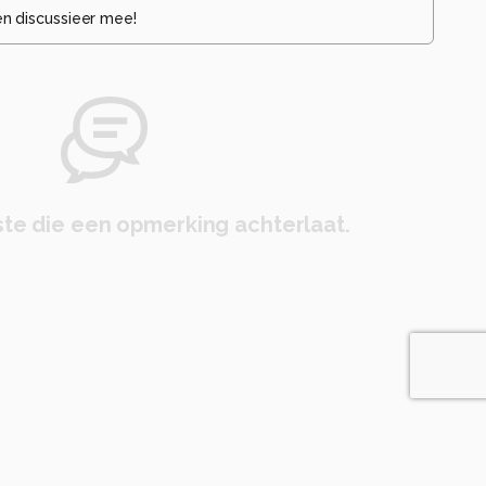
en discussieer mee!
te die een opmerking achterlaat.