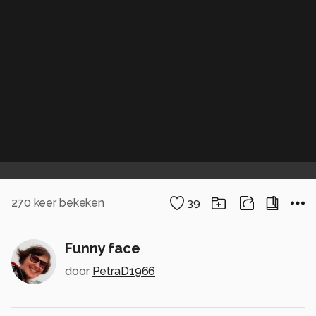
270
keer bekeken
39
Funny face
door
PetraD1966