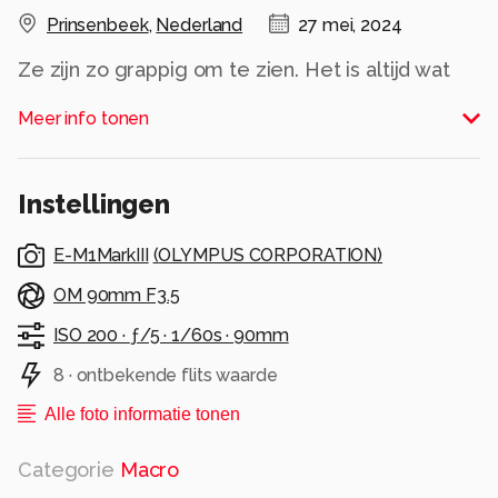
Prinsenbeek
,
Nederland
27 mei, 2024
Ze zijn zo grappig om te zien. Het is altijd wat
gesluip en steeds een stukje dichterbij proberen
Meer info tonen
te komen om ze op de foto te krijgen. Deze
dacht vermoedelijk: daar heb je dat mens ook
Instellingen
Alle rechten voorbehouden
E-M1MarkIII
(
OLYMPUS CORPORATION
)
OM 90mm F3.5
ISO 200 ·
ƒ/5 ·
1/60s ·
90mm
8 · ontbekende flits waarde
Alle foto informatie tonen
Categorie
Macro