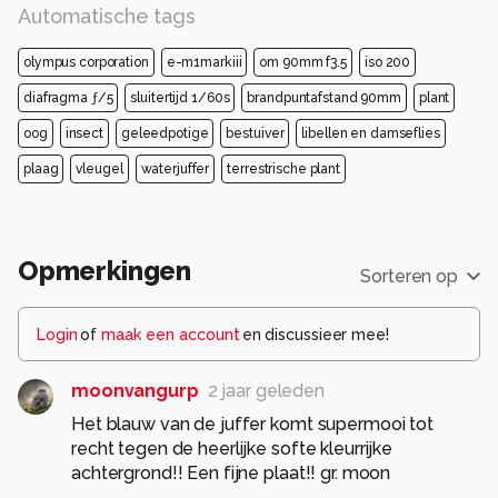
Automatische tags
olympus corporation
e-m1markiii
om 90mm f3.5
iso 200
diafragma ƒ/5
sluitertijd 1/60s
brandpuntafstand 90mm
plant
oog
insect
geleedpotige
bestuiver
libellen en damseflies
plaag
vleugel
waterjuffer
terrestrische plant
Opmerkingen
Sorteren op
Login
of
maak een account
en discussieer mee!
moonvangurp
2 jaar geleden
Het blauw van de juffer komt supermooi tot
recht tegen de heerlijke softe kleurrijke
achtergrond!! Een fijne plaat!! gr. moon