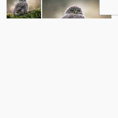
Juffers
door
PetraD1966
·
40 foto's
Soortgelijke foto's
K
keesz