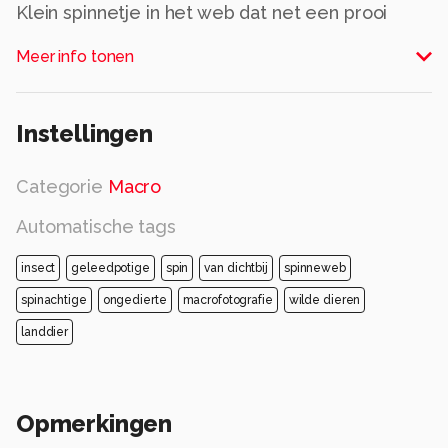
Klein spinnetje in het web dat net een prooi
heeft gevangen.
Meer info tonen
Alle rechten voorbehouden
Instellingen
Categorie
Macro
Automatische tags
insect
geleedpotige
spin
van dichtbij
spinneweb
spinachtige
ongedierte
macrofotografie
wilde dieren
landdier
Opmerkingen