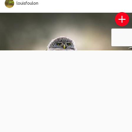
louisfoulon
Muisgrijze kniptor.
0
0