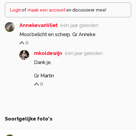
Login
of
maak een account
en discussieer mee!
AnnekevanVliet
één jaar geleden
Mooi belicht en scherp. Gr Anneke
0
mkoldewijn
één jaar geleden
Dank je,
Gr Martin
0
Soortgelijke foto's