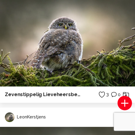
Zevenstippelig Lieveheersbeestje
3
0
LeonKerstjens