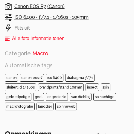
Canon EOS R7
(
Canon
)
ISO 6400 ·
ƒ/7.1 ·
1/160s ·
105mm
Flits uit
Alle foto informatie tonen
Categorie
Macro
Automatische tags
canon
canon eos r7
iso 6400
diafragma ƒ/7.1
sluitertijd 1/160s
brandpuntafstand 105mm
insect
spin
geleedpotige
geel
ongedierte
van dichtbij
spinachtige
macrofotografie
landdier
spinneweb
Opmerkingen