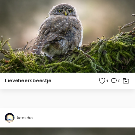
Lieveheersbeestje
1
0
keesdus