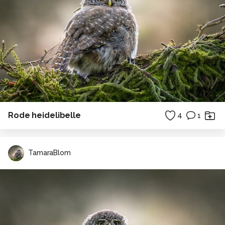
Rode heidelibelle
4
1
TamaraBlom