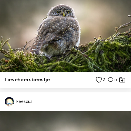
Lieveheersbeestje
2
0
keesdus