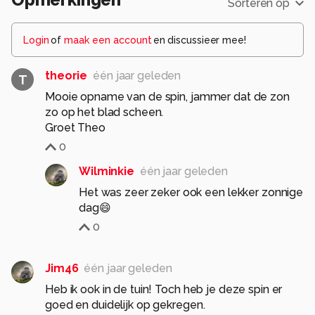
Sorteren op
Login
of
maak een account
en discussieer mee!
theorie
één jaar geleden
T
Mooie opname van de spin, jammer dat de zon
zo op het blad scheen.
Groet Theo
0
Wilminkie
één jaar geleden
Het was zeer zeker ook een lekker zonnige
dag😄
0
Jim46
één jaar geleden
Heb ik ook in de tuin! Toch heb je deze spin er
goed en duidelijk op gekregen.