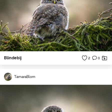
Blindebij
2
0
TamaraBlom