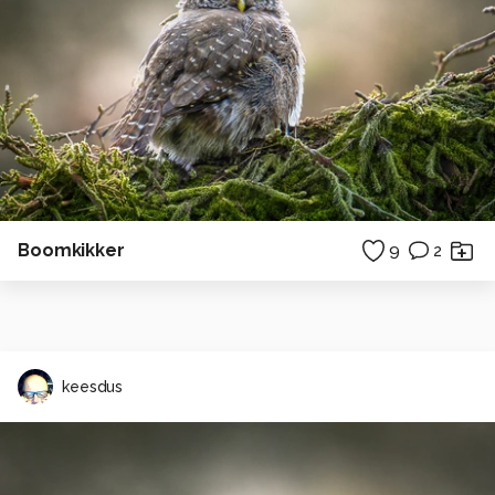
Boomkikker
9
2
keesdus