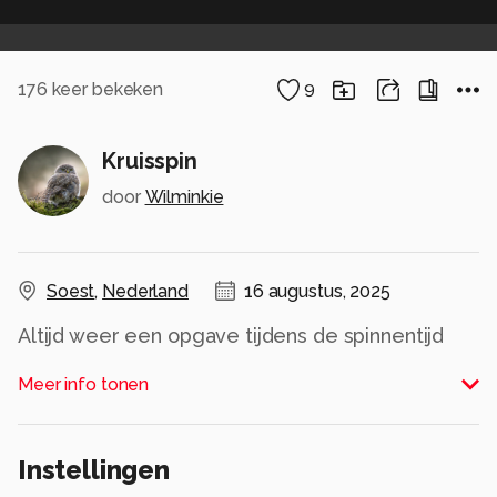
176
keer bekeken
9
Kruisspin
door
Wilminkie
Soest
,
Nederland
16 augustus, 2025
Altijd weer een opgave tijdens de spinnentijd
om door de tuin heen te lopen zonder ergens
Meer info tonen
wel door een web te gaan.
Alle rechten voorbehouden
Instellingen