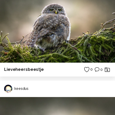
Lieveheersbeestje
0
0
keesdus