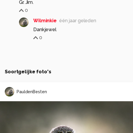
Gr. Jim.
0
Wilminkie
één jaar geleden
Dankjewel
0
Soortgelijke foto's
PauldenBesten