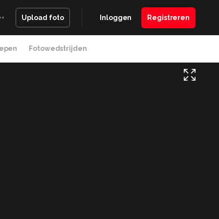
Inloggen
Registreren
Upload foto
epen
Fotowedstrijden