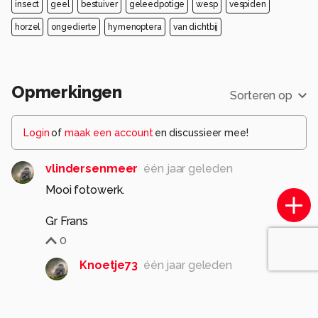
insect
geel
bestuiver
geleedpotige
wesp
vespiden
horzel
ongedierte
hymenoptera
van dichtbij
Opmerkingen
Sorteren op
Login
of
maak een account
en discussieer mee!
vlindersenmeer
één jaar geleden
Mooi fotowerk.
Gr Frans
0
Knoetje73
één jaar geleden
Hartelijk dank! Groetjes Monique ☀️
0