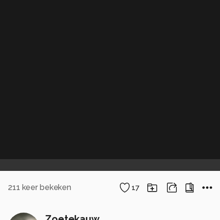
211
keer bekeken
17
Zoetekauw