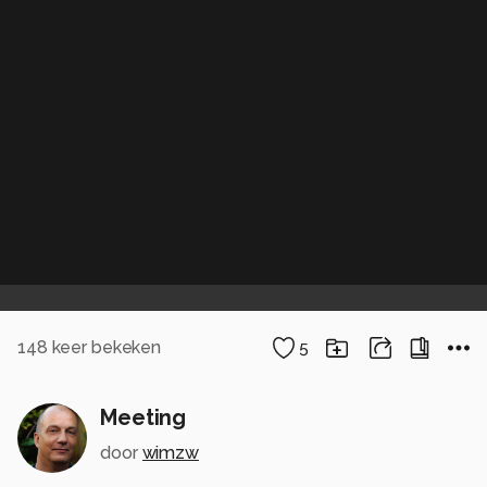
148
keer bekeken
5
Meeting
door
wimzw