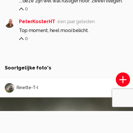
....deze zijn wel wat rustiger hoor: zweefvliegen.
0
PeterKosterHT
één jaar geleden
Top moment, heel mooi belicht.
0
Soortgelijke foto's
Rinette-T-I