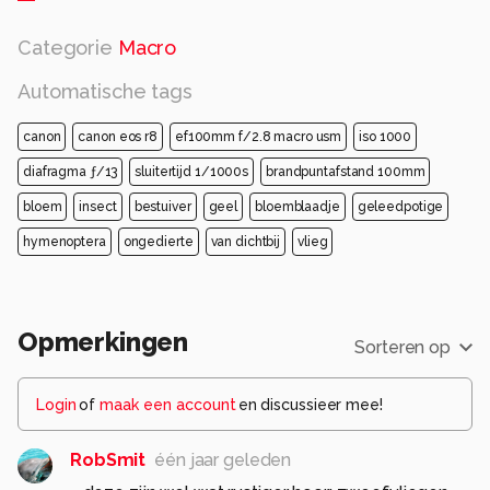
Categorie
Macro
Automatische tags
canon
canon eos r8
ef100mm f/2.8 macro usm
iso 1000
diafragma ƒ/13
sluitertijd 1/1000s
brandpuntafstand 100mm
bloem
insect
bestuiver
geel
bloemblaadje
geleedpotige
hymenoptera
ongedierte
van dichtbij
vlieg
Opmerkingen
Sorteren op
Login
of
maak een account
en discussieer mee!
RobSmit
één jaar geleden