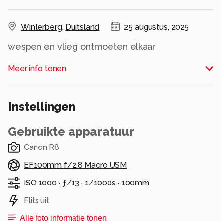
Winterberg
,
Duitsland
25 augustus, 2025
wespen en vlieg ontmoeten elkaar
Alle rechten voorbehouden
Meer info tonen
Instellingen
Gebruikte apparatuur
Canon R8
EF100mm f/2.8 Macro USM
ISO 1000 ·
ƒ/13 ·
1/1000s ·
100mm
Flits uit
Alle foto informatie tonen