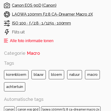
Canon EOS 90D
(
Canon
)
LAOWA 100mm F2.8 CA-Dreamer Macro 2X
ISO 100 ·
ƒ/2.8 ·
1/125s ·
100mm
Flits uit
Alle foto informatie tonen
Categorie
Macro
Tags
korenbloem
blauw
bloem
natuur
macro
achtertuin
Automatische tags
canon
canon eos 90d
laowa 100mm f2.8 ca-dreamer macro 2x