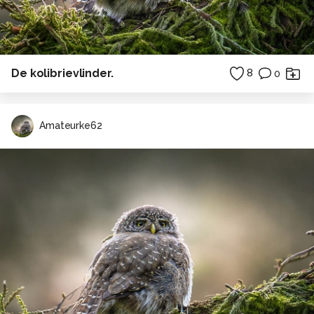
De kolibrievlinder.
8
0
Amateurke62