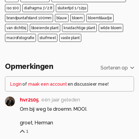
iso 100
diafragma ƒ/2.8
sluitertijd 1/125s
brandpuntafstand 100mm
blauw
bloem
bloemblaadje
van dichtbij
bloeiende plant
kruidachtige plant
wilde bloem
macrofotografie
stuifmeel
vaste plant
Opmerkingen
Sorteren op
Login
of
maak een account
en discussieer mee!
hvr2105
één jaar geleden
Om bij weg te droemn. MOOI.
groet, Herman
1