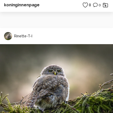
koninginnenpage
8
0
Rinette-T-I