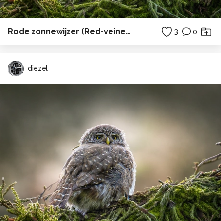
Rode zonnewijzer (Red-veined Dropwing)
3
0
diezel