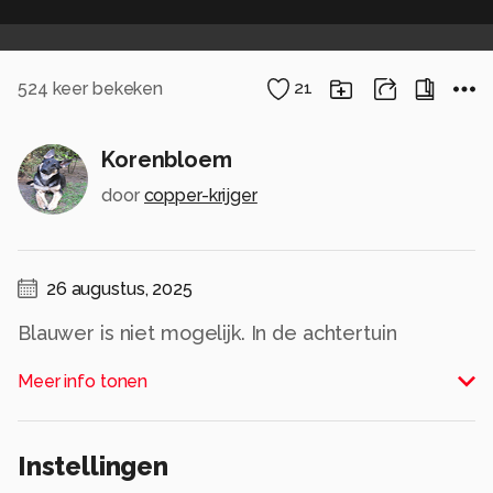
524
keer bekeken
21
Korenbloem
door
copper-krijger
26 augustus, 2025
Blauwer is niet mogelijk. In de achtertuin
gevonden. De achtergrond is de tuin. Even groot
Meer info tonen
zien.
Alle rechten voorbehouden
Instellingen