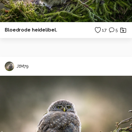
Bloedrode heidelibel.
17
5
JtM79