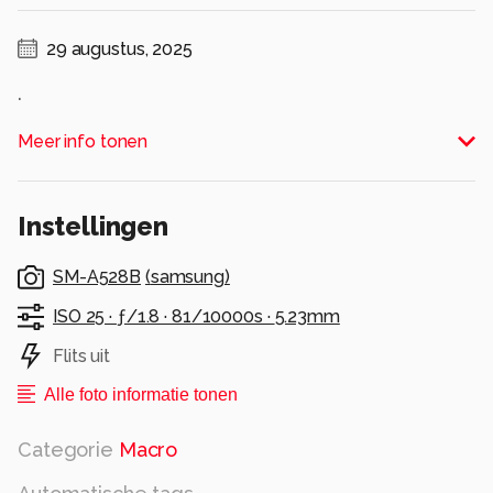
29 augustus, 2025
.
Alle rechten voorbehouden
Meer info tonen
Instellingen
SM-A528B
(
samsung
)
ISO 25 ·
ƒ/1.8 ·
81/10000s ·
5.23mm
Flits uit
Alle foto informatie tonen
Categorie
Macro