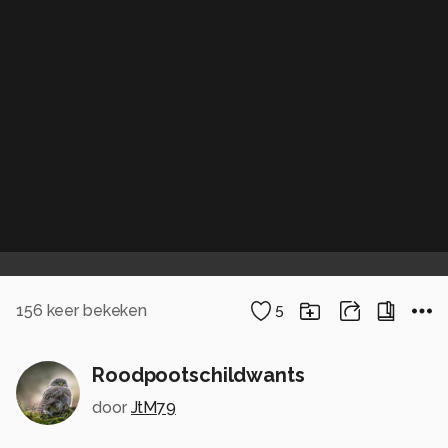
156
keer bekeken
5
Roodpootschildwants
door
JtM79