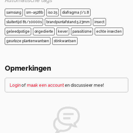
Automatische tags
samsung
sm-a528b
iso 25
diafragma ƒ/1.8
sluitertijd 81/10000s
brandpuntafstand 5.23mm
insect
geleedpotige
ongedierte
kever
parasitisme
echte insecten
geurloze plantenwantsen
stinkwantsen
Opmerkingen
Login
of
maak een account
en discussieer mee!