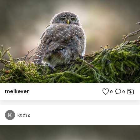
meikever
0
0
K
keesz