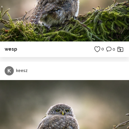
wesp
0
0
K
keesz