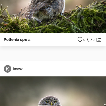
Pollenia spec.
0
0
K
keesz