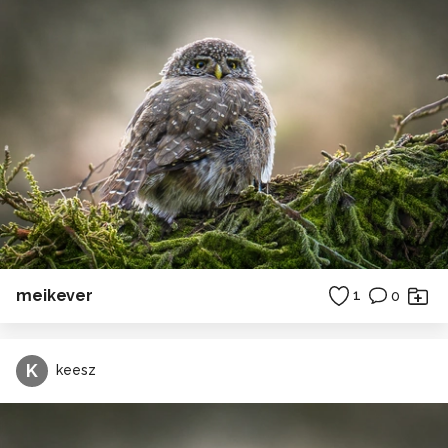
meikever
1
0
K
keesz