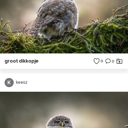
groot dikkopje
0
0
K
keesz