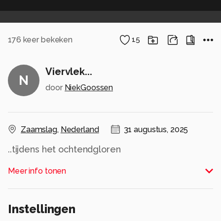
176
keer bekeken
15
Viervlek...
N
door
NiekGoossen
Zaamslag
,
Nederland
31 augustus, 2025
..tijdens het ochtendgloren
Alle rechten voorbehouden
Meer info tonen
Instellingen