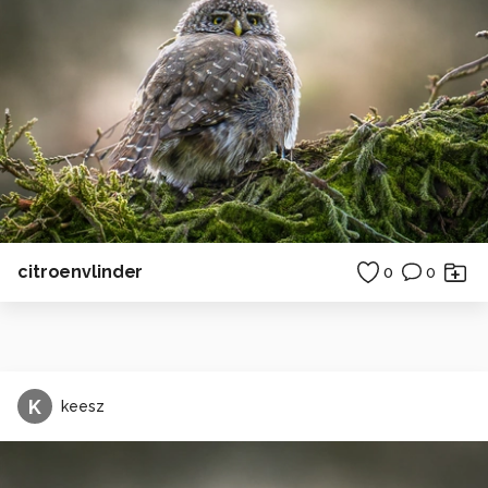
citroenvlinder
0
0
K
keesz