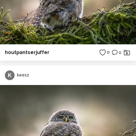
houtpantserjuffer
0
0
K
keesz