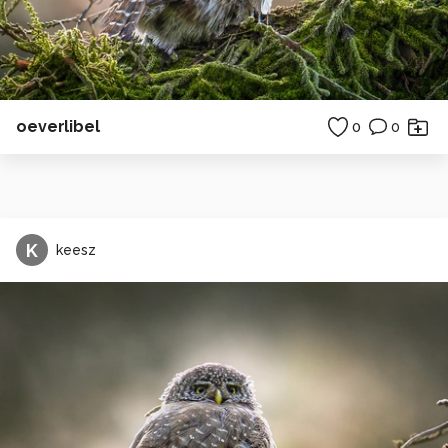
oeverlibel
0
0
K
keesz