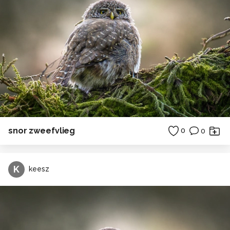
snor zweefvlieg
0
0
K
keesz