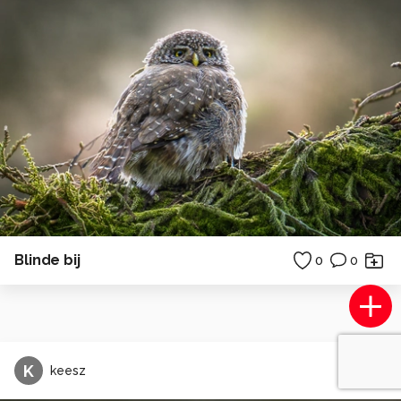
Blinde bij
0
0
K
keesz