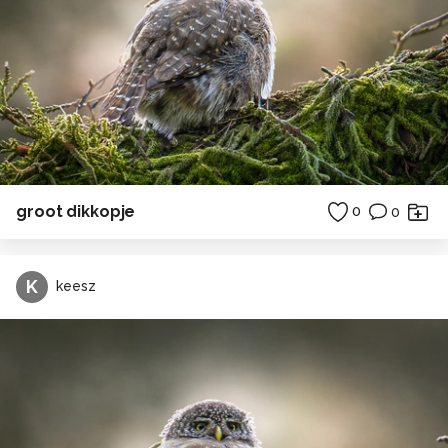
groot dikkopje
0
0
K
keesz