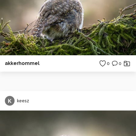
akkerhommel
0
0
K
keesz