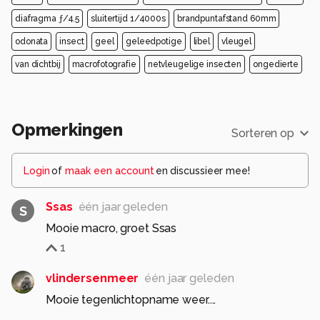
diafragma ƒ/4.5
sluitertijd 1/4000s
brandpuntafstand 60mm
odonata
insect
geel
geleedpotige
libel
vleugel
van dichtbij
macrofotografie
netvleugelige insecten
ongedierte
Opmerkingen
Sorteren op
Login
of
maak een account
en discussieer mee!
Ssas
één jaar geleden
S
Mooie macro, groet Ssas
1
vlindersenmeer
één jaar geleden
Mooie tegenlichtopname weer....