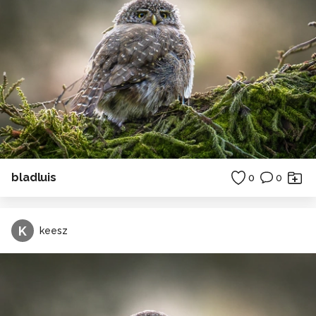
bladluis
0
0
K
keesz