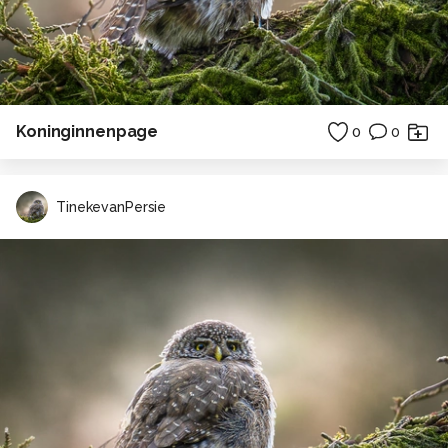
Koninginnenpage
0
0
TinekevanPersie