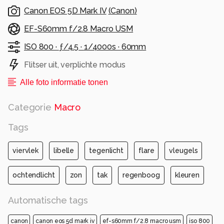
Canon EOS 5D Mark IV
(
Canon
)
EF-S60mm f/2.8 Macro USM
ISO 800 ·
ƒ/4.5 ·
1/4000s ·
60mm
Flitser uit, verplichte modus
Alle foto informatie tonen
Categorie
Macro
Tags
viervlek
libelle
tegenlicht
flare
vleugels
ochtendlicht
zon
tak
regenboog
kleuren
Automatische tags
canon
canon eos 5d mark iv
ef-s60mm f/2.8 macro usm
iso 800