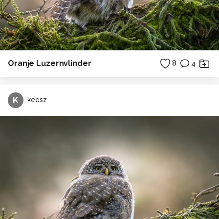
Oranje Luzernvlinder
8
4
K
keesz