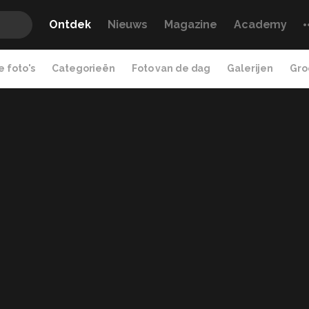
Ontdek
Nieuws
Magazine
Academy
 foto's
Categorieën
Foto van de dag
Galerijen
Gro