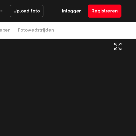
Inloggen
Registreren
Upload foto
epen
Fotowedstrijden