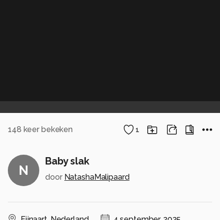
148
keer bekeken
1
Baby slak
N
door
NatashaMalipaard
Fijnaart
,
Nederland
4 september, 2025