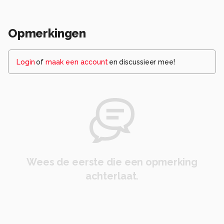
Opmerkingen
Login
of
maak een account
en discussieer mee!
Wees de eerste die een opmerking
achterlaat.