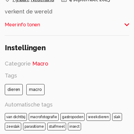
verkent de wereld
Alle rechten voorbehouden
Meer info tonen
Instellingen
Categorie
Macro
Tags
dieren
macro
Automatische tags
van dichtbij
macrofotografie
gastropoden
weekdieren
slak
zeeslak
parasitisme
stuifmeel
insect