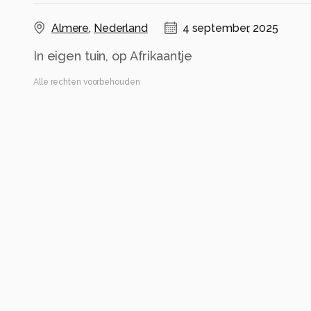
Almere
,
Nederland
4 september, 2025
In eigen tuin, op Afrikaantje
Alle rechten voorbehouden
Instellingen
NIKON D7200
(
NIKON CORPORATION
)
ISO 1400 ·
ƒ/5.3 ·
1/160s ·
90mm
Flitser uit, verplichte modus
Alle foto informatie tonen
Categorie
Macro
Automatische tags