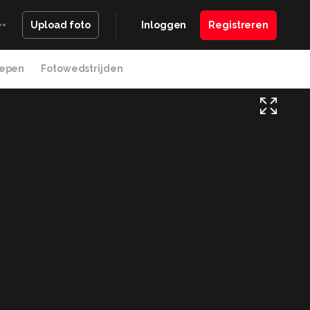
Inloggen
Registreren
Upload foto
epen
Fotowedstrijden