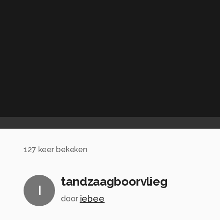
127
keer bekeken
tandzaagboorvlieg
I
iebee
door