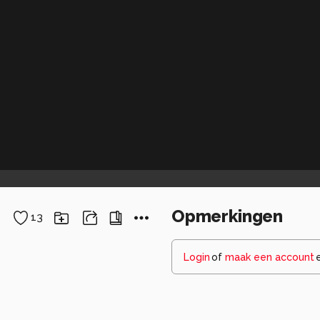
Opmerkingen
13
Login
of
maak een account