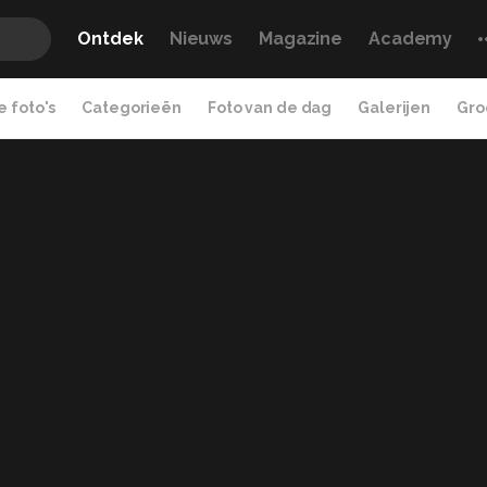
Ontdek
Nieuws
Magazine
Academy
 foto's
Categorieën
Foto van de dag
Galerijen
Gro