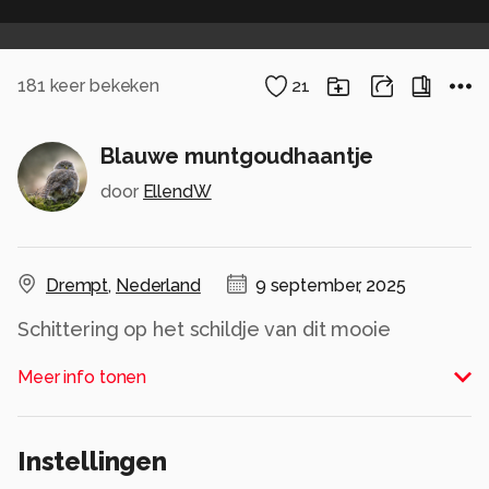
181
keer bekeken
21
Blauwe muntgoudhaantje
door
EllendW
Drempt
,
Nederland
9 september, 2025
Schittering op het schildje van dit mooie
kevertje. Ik denk dat ik toch maar eens ga kijken
Meer info tonen
naar een polarisatiefilter, alhoewel ik dit ook wel
apart vind.
Alle rechten voorbehouden
Instellingen