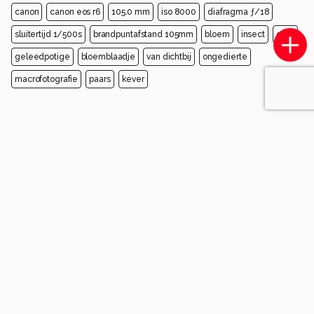
canon
canon eos r6
105.0 mm
iso 8000
diafragma ƒ/18
sluitertijd 1/500s
brandpuntafstand 105mm
bloem
insect
geel
geleedpotige
bloemblaadje
van dichtbij
ongedierte
macrofotografie
paars
kever
Opmerkingen
Login
of
maak een account
en discussieer mee!
sander-de-koning
één jaar geleden
S
Hoi Ellen,mooie foto hoor,lekker zo laten niks mis
mee !!
1