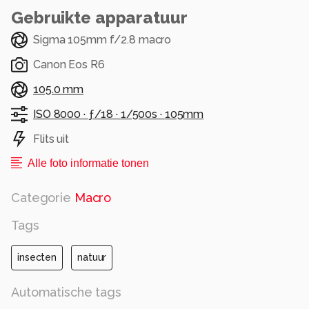
Gebruikte apparatuur
Sigma 105mm f/2.8 macro
Canon Eos R6
105.0 mm
ISO 8000 ·
ƒ/18 ·
1/500s ·
105mm
Flits uit
Alle foto informatie tonen
Categorie
Macro
Tags
insecten
natuur
Automatische tags