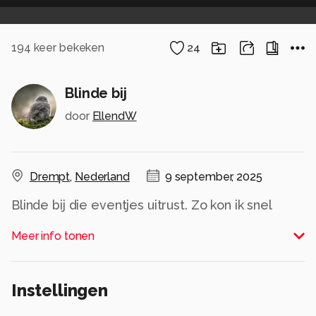
194
keer bekeken
24
Blinde bij
door
EllendW
Drempt
,
Nederland
9 september, 2025
Blinde bij die eventjes uitrust. Zo kon ik snel
deze foto maken.
Meer info tonen
Alle rechten voorbehouden
Instellingen