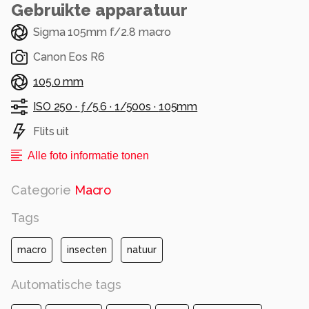
Gebruikte apparatuur
Sigma 105mm f/2.8 macro
Canon Eos R6
105.0 mm
ISO 250 ·
ƒ/5.6 ·
1/500s ·
105mm
Flits uit
Alle foto informatie tonen
Categorie
Macro
Tags
macro
insecten
natuur
Automatische tags