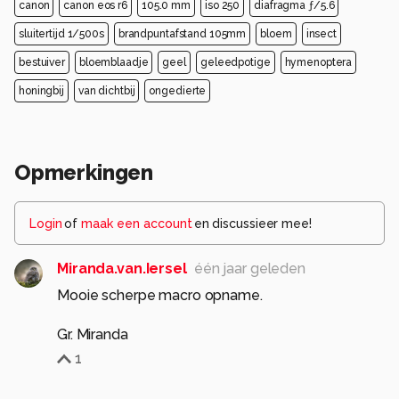
canon
canon eos r6
105.0 mm
iso 250
diafragma ƒ/5.6
sluitertijd 1/500s
brandpuntafstand 105mm
bloem
insect
bestuiver
bloemblaadje
geel
geleedpotige
hymenoptera
honingbij
van dichtbij
ongedierte
Opmerkingen
Login
of
maak een account
en discussieer mee!
Miranda.van.Iersel
één jaar geleden
Mooie scherpe macro opname.
Gr. Miranda
1