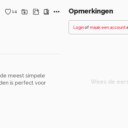
Opmerkingen
14
Login
of
maak een account
t de meest simpele
Wees de eers
den is perfect voor