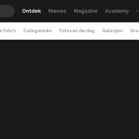
Ontdek
Nieuws
Magazine
Academy
 foto's
Categorieën
Foto van de dag
Galerijen
Gro