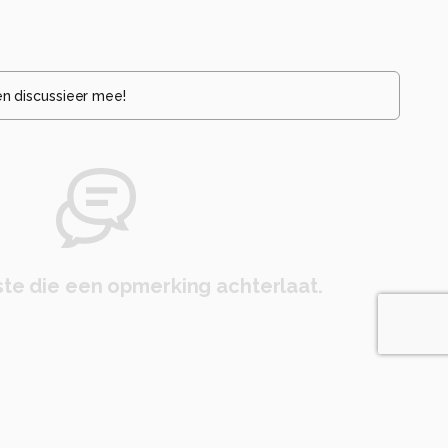
en discussieer mee!
te die een opmerking achterlaat.