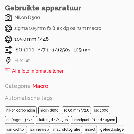
aangepast en gaan. Dit was de mooiste uit de
Gebruikte apparatuur
serie.
Nikon D500
Bedankt voor jullie reacties alvast!
sigma 105mm f2.8 ex dg os hsm macro
Alle rechten voorbehouden
105.0 mm f/2.8
ISO 1000 ·
ƒ/7.1 ·
1/1250s ·
105mm
Flits uit
Alle foto informatie tonen
Categorie
Macro
Automatische tags
nikon corporation
nikon d500
105.0 mm f/2.8
iso 1000
diafragma ƒ/7.1
sluitertijd 1/1250s
brandpuntafstand 105mm
van dichtbij
spinneweb
macrofotografie
insect
geleedpotige