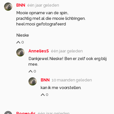
BNN
één jaar geleden
Mooie opname van de spin..
prachtig met al die mooie lichtringen.
heel mooi gefotografeerd
Nieske
0
AnneliesS
één jaar geleden
Dankjewel Nieske! Ben er zelf ook erg blij
mee.
0
BNN
10 maanden geleden
kan ik me voorstellen.
0
Roger-65
één jaar geleden