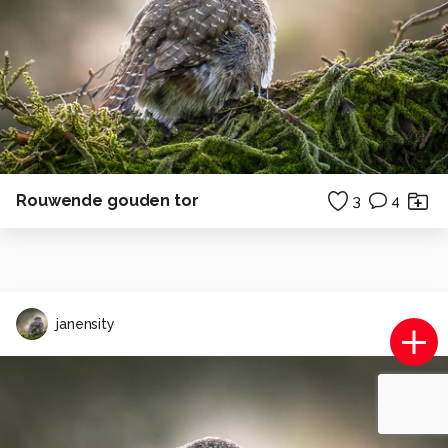
Rouwende gouden tor
3
4
janensity