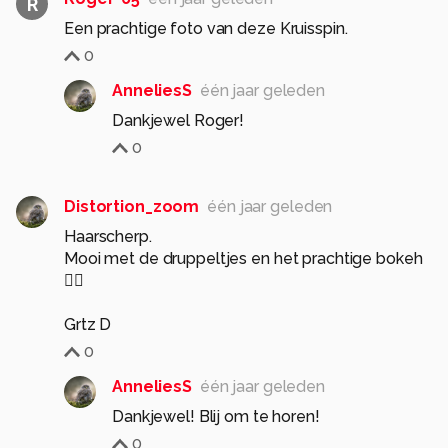
R
Een prachtige foto van deze Kruisspin.
0
AnneliesS
één jaar geleden
Dankjewel Roger!
0
Distortion_zoom
één jaar geleden
Haarscherp.
Mooi met de druppeltjes en het prachtige bokeh
👌🏻
Grtz D
0
AnneliesS
één jaar geleden
Dankjewel! Blij om te horen!
0