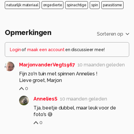
natuurlijk materiaal
ongedierte
spinachtige
spin
parasitisme
Opmerkingen
Sorteren op
Login
of
maak een account
en discussieer mee!
MarjonvanderVegt1967
10 maanden geleden
Fijn zo'n tuin met spinnen Annelies !
Lieve groet, Marjon
0
AnneliesS
10 maanden geleden
Tja, beetje dubbel, maar leuk voor de
foto's 😅
0