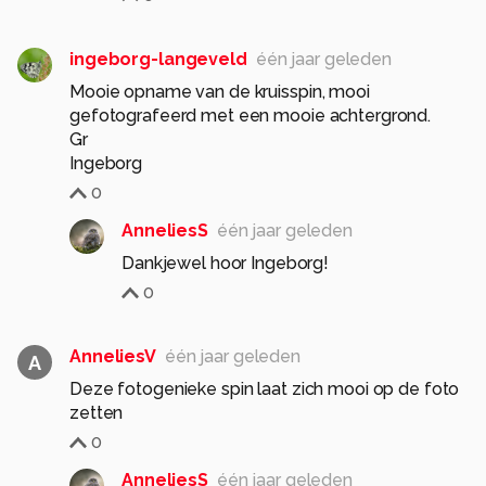
ingeborg-langeveld
één jaar geleden
Mooie opname van de kruisspin, mooi
gefotografeerd met een mooie achtergrond.
Gr
Ingeborg
0
AnneliesS
één jaar geleden
Dankjewel hoor Ingeborg!
0
AnneliesV
één jaar geleden
A
Deze fotogenieke spin laat zich mooi op de foto
zetten
0
AnneliesS
één jaar geleden