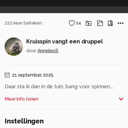
222
keer bekeken
24
Kruisspin vangt een druppel
door
AnneliesS
21 september, 2025
Daar sta ik dan in de tuin, bang voor spinnen...
Maar ja, ik heb een macro en dan moet (of
Meer info tonen
eigenlijk wil) je er bovenop zitten. Dus toch maar
gedaan. Het had net geregend en ineens brak
de zon weer even door. Juiste standpunt kiezen
Instellingen
voor de mooiste bokehbollen, witbalans weer