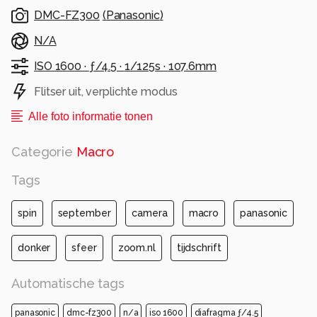
DMC-FZ300
(
Panasonic
)
N/A
ISO 1600 ·
ƒ/4.5 ·
1/125s ·
107.6mm
Flitser uit, verplichte modus
Alle foto informatie tonen
Categorie
Macro
Tags
spin
september
camera
macro
panasonic
donker
sfeer
zoom.nl
tijdschrift
Automatische tags
panasonic
dmc-fz300
n/a
iso 1600
diafragma ƒ/4.5