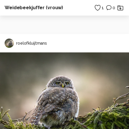
Weidebeekjuffer (vrouw)
1
0
roelofkluijtmans