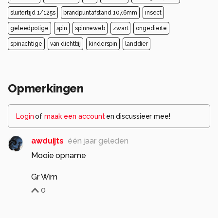
sluitertijd 1/125s
brandpuntafstand 107.6mm
insect
geleedpotige
spin
spinneweb
zwart
ongedierte
spinachtige
van dichtbij
kinderspin
landdier
Opmerkingen
Login
of
maak een account
en discussieer mee!
awduijts
één jaar geleden
Mooie opname
Gr Wim
0