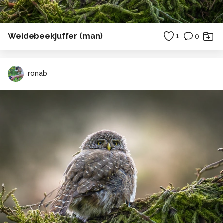
Weidebeekjuffer (man)
1
0
ronab