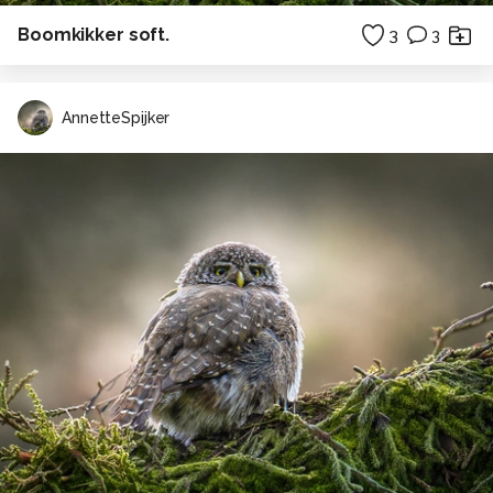
Boomkikker soft.
3
3
AnnetteSpijker