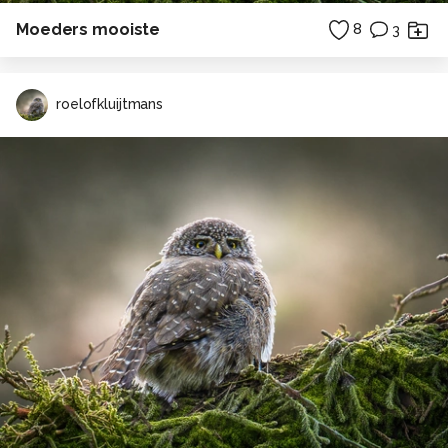
Moeders mooiste
8
3
roelofkluijtmans