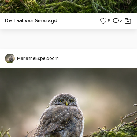
De Taal van Smaragd
6
2
MarianneEspeldoorn