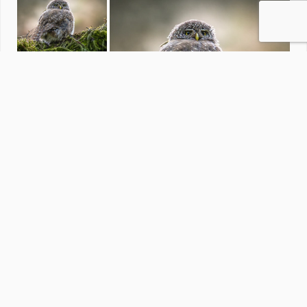
Macro
door
MoniqueVerlouw
·
154 foto's
Soortgelijke foto's
marijke1234