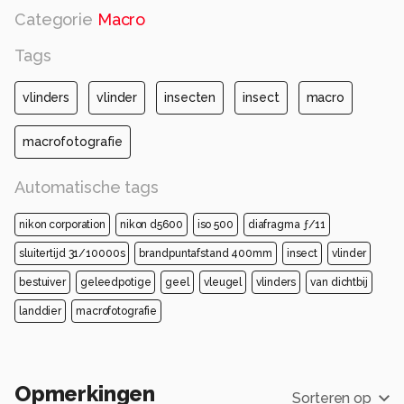
Categorie
Macro
Tags
vlinders
vlinder
insecten
insect
macro
macrofotografie
Automatische tags
nikon corporation
nikon d5600
iso 500
diafragma ƒ/11
sluitertijd 31/10000s
brandpuntafstand 400mm
insect
vlinder
bestuiver
geleedpotige
geel
vleugel
vlinders
van dichtbij
landdier
macrofotografie
Opmerkingen
Sorteren op