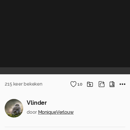
215
keer bekeken
10
Vlinder
door
MoniqueVerlouw