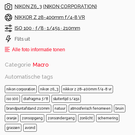
NIKON Z6_3
(
NIKON CORPORATION
)
NIKKOR Z 28-400mm f/4-8 VR
ISO 100 ·
ƒ/8 ·
1/45s ·
210mm
Flits uit
Alle foto informatie tonen
Categorie
Macro
Automatische tags
nikon corporation
nikon z6_3
nikkor z 28-400mm f/4-8 vr
iso 100
diafragma ƒ/8
sluitertijd 1/45s
brandpuntafstand 210mm
natuur
atmosferisch fenomeen
bruin
oranje
zonsopgang
zonsondergang
zonlicht
schemering
grassen
avond