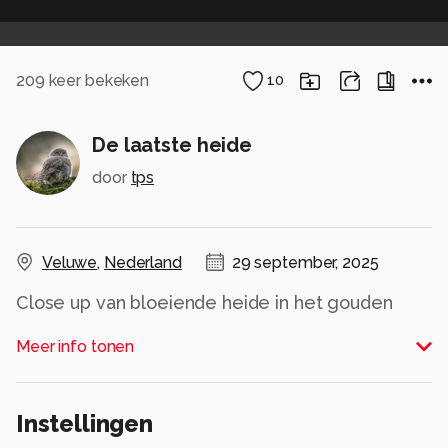
209
keer bekeken
10
De laatste heide
door
tps
Veluwe
,
Nederland
29 september, 2025
Close up van bloeiende heide in het gouden
licht van de opkomende zon
Meer info tonen
Alle rechten voorbehouden
Instellingen