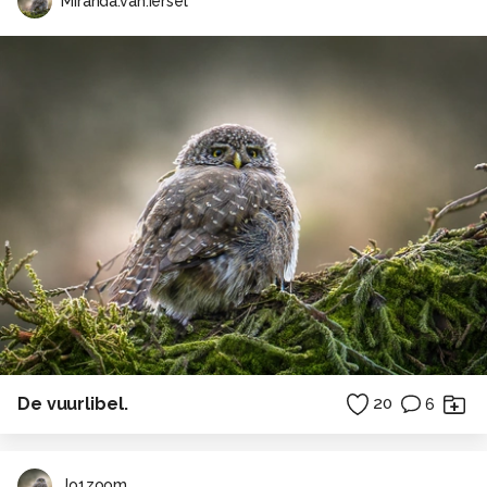
Miranda.van.Iersel
De vuurlibel.
20
6
Jo1zoom