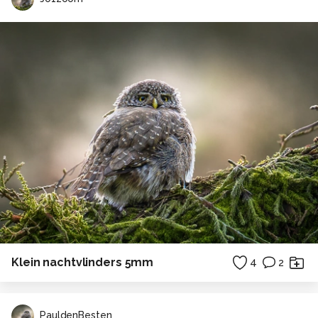
Klein nachtvlinders 5mm
4
2
PauldenBesten