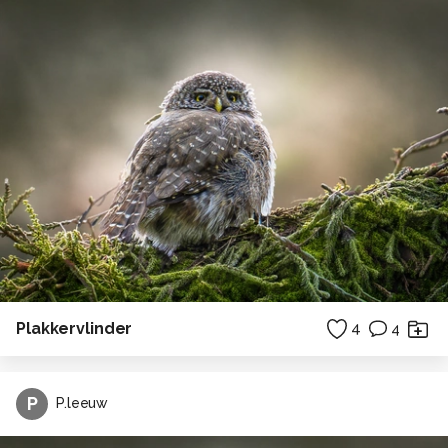
Plakkervlinder
4
4
P
P.leeuw