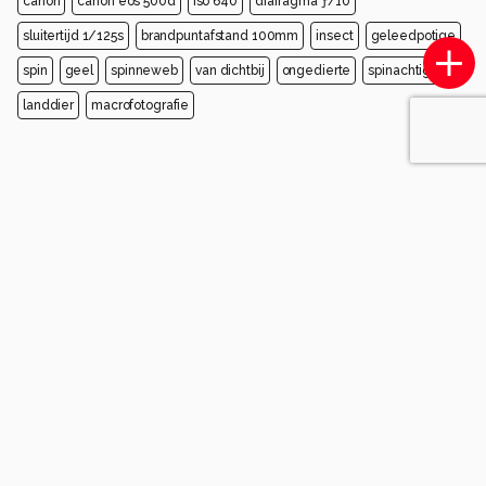
canon
canon eos 500d
iso 640
diafragma ƒ/10
sluitertijd 1/125s
brandpuntafstand 100mm
insect
geleedpotige
spin
geel
spinneweb
van dichtbij
ongedierte
spinachtige
landdier
macrofotografie
Opmerkingen
Login
of
maak een account
en discussieer mee!
Wees de eerste die een opmerking