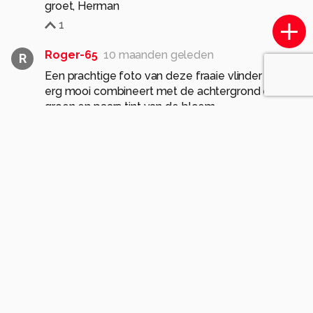
groet, Herman
1
Roger-65
10 maanden geleden
R
Een prachtige foto van deze fraaie vlinder die hier
erg mooi combineert met de achtergrond en de
groen en paars tint van de bloem.
1
Cgfwg
10 maanden geleden
Prachtige kleuren en scherpte gr Bets
1
jmdries
10 maanden geleden
Knap werk Evert, de vlinder erg mooi in deze
kleuren tegen de doffe achtergrond , Groeten en
bedankt voor je reactie s Jos Dries
1