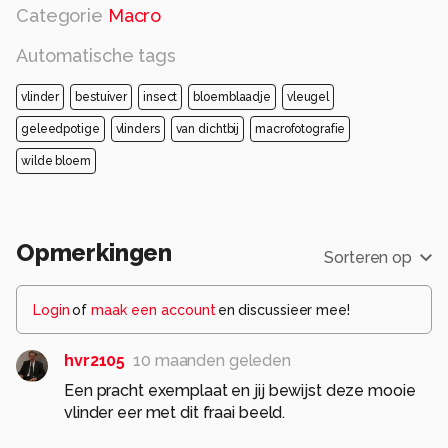
Categorie
Macro
Alle rechten voorbehouden
Automatische tags
vlinder
bestuiver
insect
bloemblaadje
vleugel
geleedpotige
vlinders
van dichtbij
macrofotografie
wilde bloem
Opmerkingen
Sorteren op
Login
of
maak een account
en discussieer mee!
hvr2105
10 maanden geleden
Een pracht exemplaat en jij bewijst deze mooie
vlinder eer met dit fraai beeld.