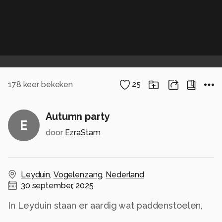
178
keer bekeken
25
Autumn party
E
door
EzraStam
Leyduin
,
Vogelenzang
,
Nederland
30 september, 2025
In Leyduin staan er aardig wat paddenstoelen,
die je met bokeh bollen kan fotograferen.