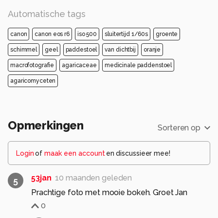
Automatische tags
canon
canon eos r6
iso 500
sluitertijd 1/60s
groente
schimmel
geel
paddestoel
van dichtbij
oranje
macrofotografie
agaricaceae
medicinale paddenstoel
agaricomyceten
Opmerkingen
Sorteren op
Login
of
maak een account
en discussieer mee!
53jan
10 maanden geleden
5
Prachtige foto met mooie bokeh. Groet Jan
0