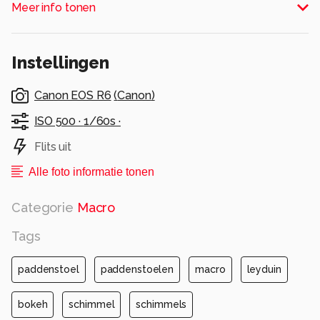
Meer info tonen
Alle rechten voorbehouden
Instellingen
Canon EOS R6
(
Canon
)
ISO 500 ·
1/60s ·
Flits uit
Alle foto informatie tonen
Categorie
Macro
Tags
paddenstoel
paddenstoelen
macro
leyduin
bokeh
schimmel
schimmels