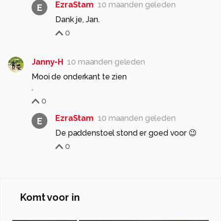
EzraStam
10 maanden geleden
E
Dank je, Jan.
0
Janny-H
10 maanden geleden
Mooi de onderkant te zien
.
0
EzraStam
10 maanden geleden
E
De paddenstoel stond er goed voor 😉
0
Komt voor in