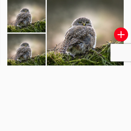
Paddenstoelen
door
redactiezoom
·
20 foto's
Soortgelijke foto's
PauldenBesten