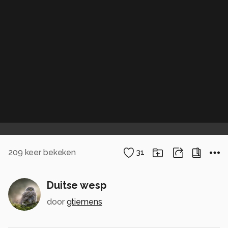
209
keer bekeken
31
Duitse wesp
door
gtiemens