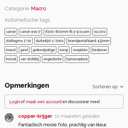
Categorie
Macro
Automatische tags
canon
canon eos r7
rf200-800mm f6.3-9 is usm
iso 200
diafragma ƒ/10
sluitertijd 1/200s
brandpuntafstand 432mm
insect
geel
geleedpotige
wesp
vespiden
bestuiver
horzel
van dichtbij
ongedierte
hymenoptera
Opmerkingen
Sorteren op
Login
of
maak een account
en discussieer mee!
copper-krijger
10 maanden geleden
Fantastisch mooie foto, prachtig van kleur,