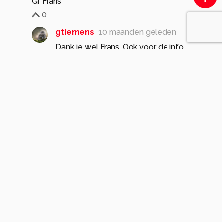
Gr Frans
0
gtiemens
10 maanden geleden
Dank je wel Frans, Ook voor de info
Gr. Gerrit Tiemens
0
AnneliesV
10 maanden geleden
A
Mooie scherpe macro van gemaakt.
Ik denk hier toch echt aan een Duitse wesp😉
0
Soortgelijke foto's
MPennekamp