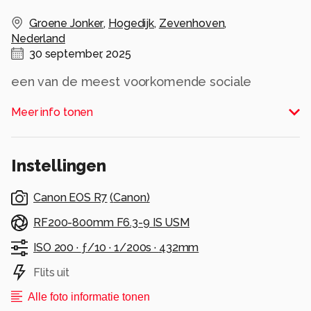
Groene Jonker
,
Hogedijk
,
Zevenhoven
,
Nederland
30 september, 2025
een van de meest voorkomende sociale
wespensoorten in Nederland.
Meer info tonen
Alle rechten voorbehouden
Instellingen
Canon EOS R7
(
Canon
)
RF200-800mm F6.3-9 IS USM
ISO 200 ·
ƒ/10 ·
1/200s ·
432mm
Flits uit
Alle foto informatie tonen