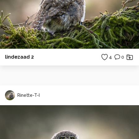
lindezaad 2
4
0
Rinette-T-I