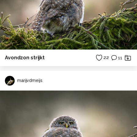
Avondzon strijkt
22
11
marijvdmeijs