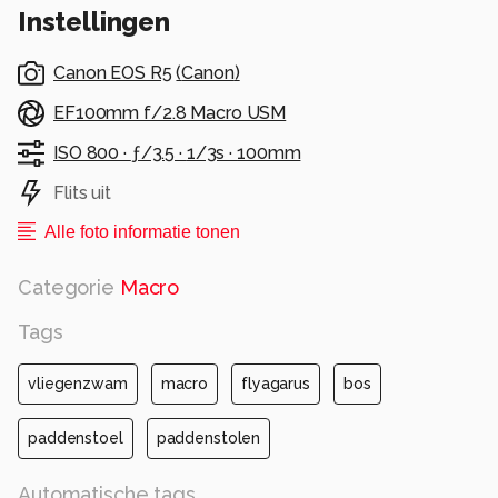
Instellingen
toch het mooist vond ik.
Alle rechten voorbehouden
Canon EOS R5
(
Canon
)
EF100mm f/2.8 Macro USM
ISO 800 ·
ƒ/3.5 ·
1/3s ·
100mm
Flits uit
Alle foto informatie tonen
Categorie
Macro
Tags
vliegenzwam
macro
flyagarus
bos
paddenstoel
paddenstolen
Automatische tags