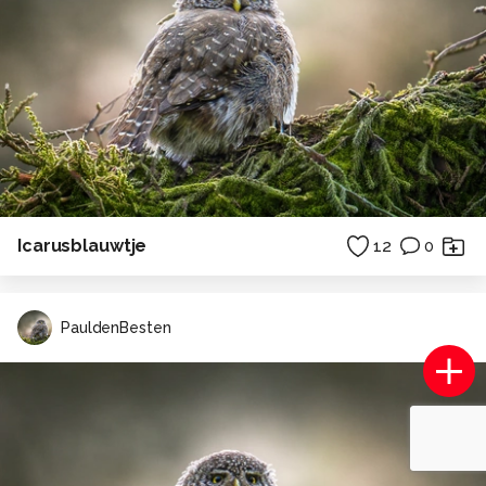
Icarusblauwtje
12
0
PauldenBesten