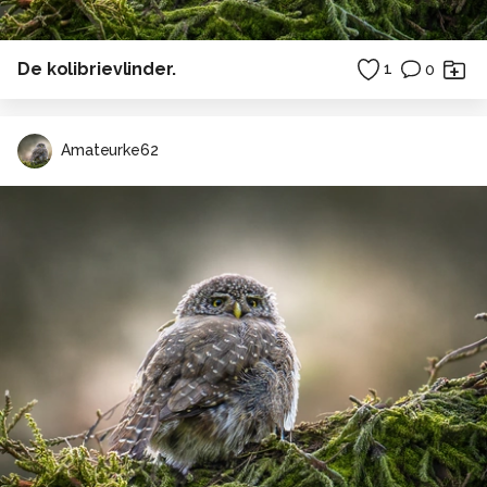
De kolibrievlinder.
1
0
Amateurke62