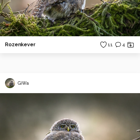
Rozenkever
11
4
GiWa