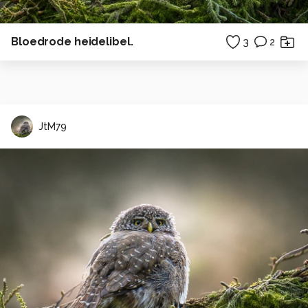
Bloedrode heidelibel.
3
2
JtM79