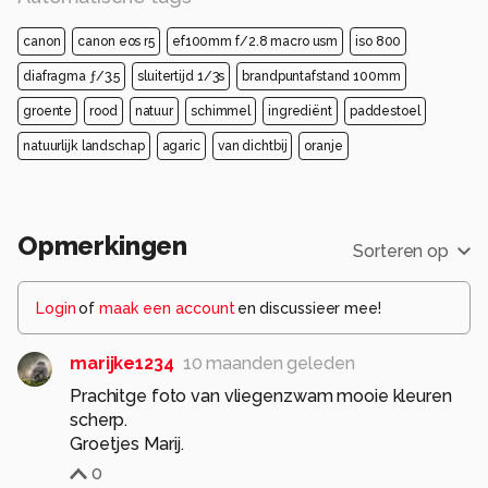
canon
canon eos r5
ef100mm f/2.8 macro usm
iso 800
diafragma ƒ/3.5
sluitertijd 1/3s
brandpuntafstand 100mm
groente
rood
natuur
schimmel
ingrediënt
paddestoel
natuurlijk landschap
agaric
van dichtbij
oranje
Opmerkingen
Sorteren op
Login
of
maak een account
en discussieer mee!
marijke1234
10 maanden geleden
Prachitge foto van vliegenzwam mooie kleuren
scherp.
Groetjes Marij.
0