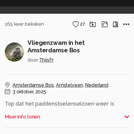
165
keer bekeken
27
Vliegenzwam in het
Amsterdamse Bos
door
ThijsFr
Amsterdamse Bos
,
Amstelveen
,
Nederland
3 oktober, 2025
Top dat het paddenstoelenseizoen weer is
geopend. Ik kwam op een beschut plekje dit
Meer info tonen
mooie exemplaar tegen van de enige echte.
Zowel met de zoom als macro lens
gefotografeerd, maar deze met de macro was