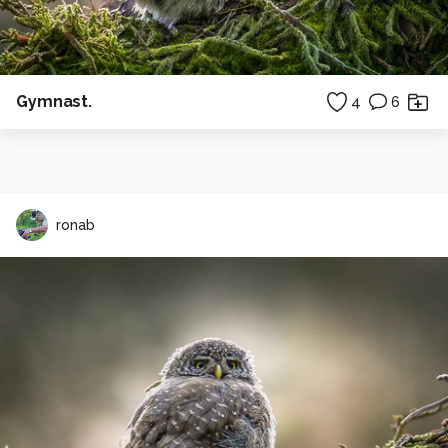
Gymnast.
4
6
ronab