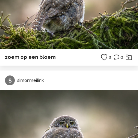
zoem op een bloem
2
0
S
simonmeilink