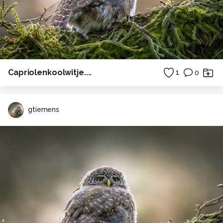
Capriolenkoolwitje....
1
0
gtiemens