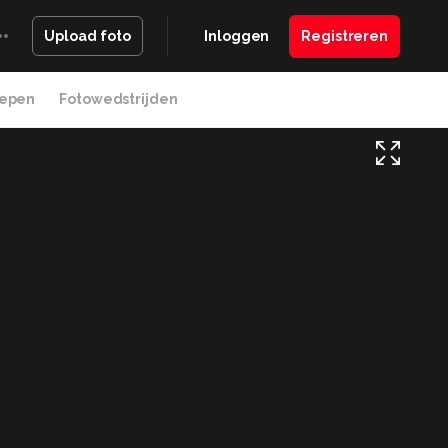
Inloggen
Registreren
Upload foto
epen
Fotowedstrijden