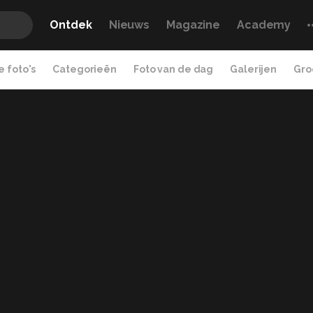
Ontdek
Nieuws
Magazine
Academy
 foto's
Categorieën
Foto van de dag
Galerijen
Gro